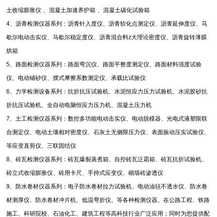
土收缩膨胀仪
、混凝土加速养护箱
、混凝土碳化试验箱
4
、沥青检测仪器系列：沥青针入度仪、沥青软化点测定仪、沥青延伸度仪、马
歇尔电动击实仪、马歇尔稳定度仪、沥青混合料
z
大理论密度仪、沥青旋转薄膜
烘箱
5
、路面检测仪器系列：路面弯沉仪、路面平整度测定仪、路面材料强度试验
仪、电动铺砂仪、摆式摩擦系数测定仪、承载比试验仪
6
、力学检测设备系列：抗折抗压试验机、水泥恒应力压力试验机、水泥胶砂抗
折抗压试验机、全自动电脑恒应力压力机、混凝土压力机
7
、土工检测仪器系列：数控多功能电动击实仪、电动脱模器、光电式液塑限联
合测定仪、电动土壤相对密度仪、石灰土无侧限压力仪、表面振动压实试验仪、
等应变直剪仪、三联固结仪
8
、砖瓦检测仪器系列：砖瓦爆裂蒸煮箱、自控砖瓦泛霜箱、砖瓦抗折试验机、
砖立式收缩膨胀仪、砖用卡尺、手持式应变仪、砌墙砖渗透仪
9
、防水卷材仪器系列：电子防水卷材拉力试验机、电动油毡不透水仪、防水卷
材测厚仪、防水卷材冲片机、低温弯折仪。等各种检测仪器。在公路工程、铁路
施工、科研院校、石油化工、建筑工程等高科技行业广泛应用；同时为您提供配