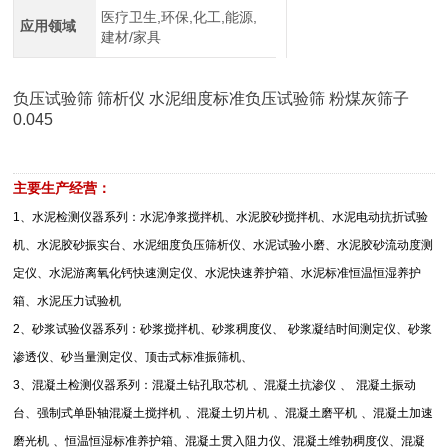
医疗卫生,环保,化工,能源,
应用领域
建材/家具
负压试验筛 筛析仪 水泥细度标准负压试验筛 粉煤灰筛子
0.045
主要生产经营：
1
、水泥检测仪器系列：水泥净浆搅拌机、水泥胶砂搅拌机、水泥电动抗折试验
机、水泥胶砂振实台、水泥细度负压筛析仪、水泥试验小磨、水泥胶砂流动度测
定仪、水泥游离氧化钙快速测定仪、水泥快速养护箱、水泥标准恒温恒湿养护
箱、水泥压力试验机
2
、砂浆试验仪器系列：砂浆搅拌机、砂浆稠度仪、
砂浆凝结时间测定仪、砂浆
渗透仪、砂当量测定仪、顶击式标准振筛机、
3
、混凝土检测仪器系列：混凝土钻孔取芯机
、混凝土抗渗仪
、
混凝土振动
台、强制式单卧轴混凝土搅拌机
、混凝土切片机
、混凝土磨平机
、混凝土加速
磨光机
、恒温恒湿标准养护箱、混凝土贯入阻力仪、混凝土维勃稠度仪、混凝