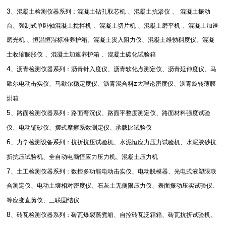
3
、混凝土检测仪器系列：混凝土钻孔取芯机
、混凝土抗渗仪
、
混凝土振动
台、强制式单卧轴混凝土搅拌机
、混凝土切片机
、混凝土磨平机
、混凝土加速
磨光机
、恒温恒湿标准养护箱、混凝土贯入阻力仪、混凝土维勃稠度仪、混凝
土收缩膨胀仪
、混凝土加速养护箱
、混凝土碳化试验箱
4
、沥青检测仪器系列：沥青针入度仪、沥青软化点测定仪、沥青延伸度仪、马
z
歇尔电动击实仪、马歇尔稳定度仪、沥青混合料
大理论密度仪、沥青旋转薄膜
烘箱
5
、路面检测仪器系列：路面弯沉仪、路面平整度测定仪、路面材料强度试验
仪、电动铺砂仪、摆式摩擦系数测定仪、承载比试验仪
6
、力学检测设备系列：抗折抗压试验机、水泥恒应力压力试验机、水泥胶砂抗
折抗压试验机、全自动电脑恒应力压力机、混凝土压力机
7
、土工检测仪器系列：数控多功能电动击实仪、电动脱模器、光电式液塑限联
合测定仪、电动土壤相对密度仪、石灰土无侧限压力仪、表面振动压实试验仪、
等应变直剪仪、三联固结仪
8
、砖瓦检测仪器系列：砖瓦爆裂蒸煮箱、自控砖瓦泛霜箱、砖瓦抗折试验机、