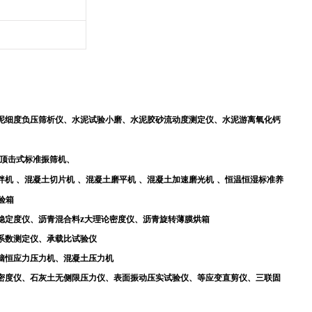
泥细度负压筛析仪、水泥试验小磨、水泥胶砂流动度测定仪、水泥游离氧化钙
顶击式标准振筛机、
拌机
、混凝土切片机
、混凝土磨平机
、混凝土加速磨光机
、恒温恒湿标准养
验箱
z
稳定度仪、沥青混合料
大理论密度仪、沥青旋转薄膜烘箱
系数测定仪、承载比试验仪
脑恒应力压力机、混凝土压力机
密度仪、石灰土无侧限压力仪、表面振动压实试验仪、等应变直剪仪、三联固