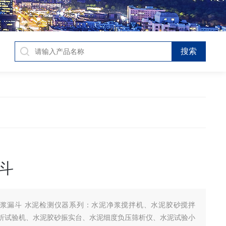
斗
浆漏斗 水泥检测仪器系列：水泥净浆搅拌机、水泥胶砂搅拌
折试验机、水泥胶砂振实台、水泥细度负压筛析仪、水泥试验小