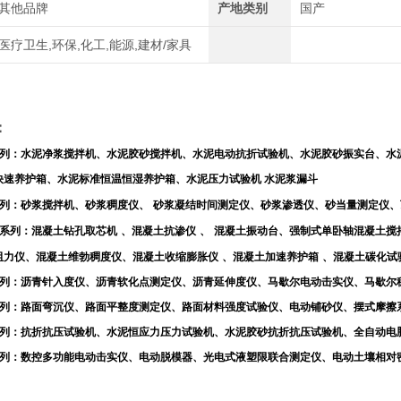
其他品牌
产地类别
国产
医疗卫生,环保,化工,能源,建材/家具
：
列：水泥净浆搅拌机、水泥胶砂搅拌机、水泥电动抗折试验机、水泥胶砂振实台、水
快速养护箱、水泥标准恒温恒湿养护箱、水泥压力试验机
水泥浆漏斗
列：砂浆搅拌机、砂浆稠度仪、
砂浆凝结时间测定仪、砂浆渗透仪、砂当量测定仪、
系列：混凝土钻孔取芯机
、混凝土抗渗仪
、
混凝土振动台、强制式单卧轴混凝土搅
阻力仪、混凝土维勃稠度仪、混凝土收缩膨胀仪
、混凝土加速养护箱
、混凝土碳化试
列：沥青针入度仪、沥青软化点测定仪、沥青延伸度仪、马歇尔电动击实仪、马歇尔
列：路面弯沉仪、路面平整度测定仪、路面材料强度试验仪、电动铺砂仪、摆式摩擦
列：抗折抗压试验机、水泥恒应力压力试验机、水泥胶砂抗折抗压试验机、全自动电
列：数控多功能电动击实仪、电动脱模器、光电式液塑限联合测定仪、电动土壤相对