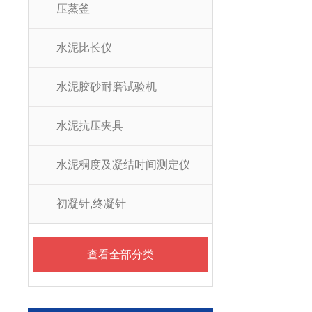
压蒸釜
水泥比长仪
水泥胶砂耐磨试验机
水泥抗压夹具
水泥稠度及凝结时间测定仪
初凝针,终凝针
查看全部分类