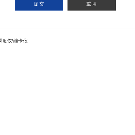
稠度仪\维卡仪