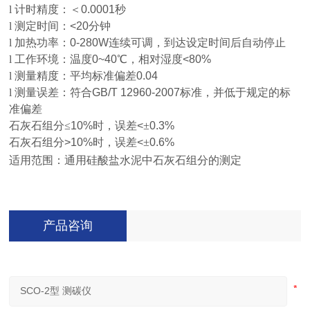
l
计时精度：＜
0.0001
秒
l
测定时间：
<20
分钟
l
加热功率：
0-280W
连续可调，到达设定时间后自动停止
l
工作环境：温度
0~40
℃，相对湿度
<80%
l
测量精度：平均标准偏差
0.04
l
测量误差：符合
GB/T 12960-2007
标准，并低于规定的标
准偏差
石灰石组分≤
10%
时，误差
<
±
0.3%
石灰石组分
>10%
时，误差
<
±
0.6%
适用范围：通用硅酸盐水泥中石灰石组分的测定
产品咨询