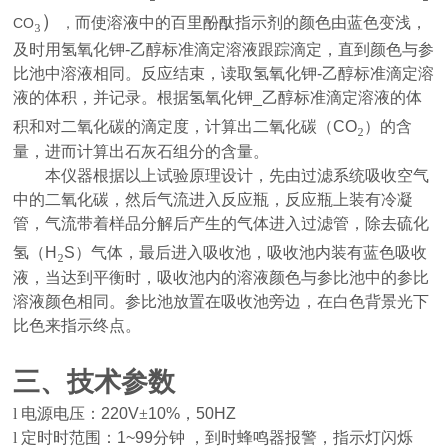
₃
）
而使溶液中的百里酚酞指示剂的颜色由蓝色变浅，
CO
，
及时用氢氧化钾
-
乙醇标准滴定溶液跟踪滴定，直到颜色与参
比池中溶液相同。反应结束，读取氢氧化钾
-
乙醇标准滴定溶
液的体积，并记录。根据氢氧化钾
_
乙醇标准滴定溶液的体
₂
积和对二氧化碳的滴定度，计算出二氧化碳（
CO
）的含
量，进而计算出石灰石组分的含量。
本仪器根据以上试验原理设计，先由过滤系统吸收空气
中的二氧化碳，然后气流进入反应瓶，反应瓶上装有冷凝
管，气流带着样品分解后产生的气体进入过滤管，除去硫化
₂
氢（
H
S
）气体，最后进入吸收池，吸收池内装有蓝色吸收
液，当达到平衡时，吸收池内的溶液颜色与参比池中的参比
溶液颜色相同。参比池放置在吸收池旁边，在白色背景光下
比色来指示终点。
三、技术参数
l
电源电压：
220V
±
10%
，
50HZ
l
定时时范围：
1~99
分钟
，到时蜂鸣器报警，指示灯闪烁