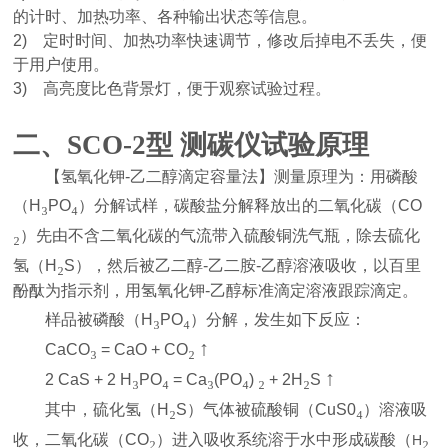
的计时、加热功率、各种输出状态等信息。
2)
定时时间、加热功率快速调节，修改后掉电不丢失，便
于用户使用。
3)
高亮度比色背景灯，便于观察试验过程。
二、
SCO-2型 测碳仪
试验原理
【氢氧化钾
-
乙二醇滴定容量法】测量原理为：用磷酸
₃
₄
（
H
PO
）分解试样，碳酸盐分解释放出的二氧化碳（
CO
₂
）先由不含二氧化碳的气流带入硫酸铜洗气瓶，除去硫化
₂
氢（
H
S
），然后被乙二醇
-
乙二胺
-
乙醇溶液吸收，以百里
酚酞为指示剂，用氢氧化钾
-
乙醇标准滴定溶液跟踪滴定。
₃
₄
样品被磷酸（
H
PO
）分解，发生如下反应：
₃
₂
↑
CaCO
= CaO + CO
₃
₄
₃
₄
₂
₂
↑
2 CaS + 2 H
PO
= Ca
(PO
)
+ 2H
S
₂
₄
其中，硫化氢（
H
S
）气体被硫酸铜（
CuS0
）溶液吸
₂
₂
收，二氧化碳（
CO
）进入吸收系统溶于水中形成碳酸（
H