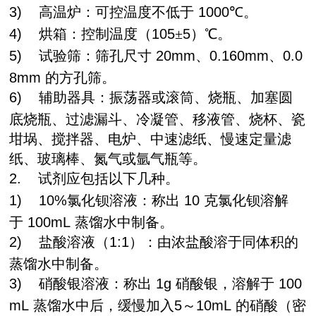
3)
高温炉：可控温度不低于
1000
℃。
4)
烘箱：控制温度（
105
±
5
）℃。
5)
试验筛：筛孔尺寸
20mm
、
0.160mm
、
0.0
8mm
的方孔筛。
6)
辅助器具：振荡器或滚筒、烧瓶、加塞圆
底烧瓶、过滤漏斗、冷凝管、移液管、烧杯、瓷
坩埚、搅拌器、电炉、中速滤纸、慢速定量滤
纸、玻璃棒、氮气或氩气瓶等。
2.
试剂应包括以下几种。
1)
10%
氯化钡溶液：称出
10
克氯化钡溶解
于
100mL
蒸馏水中制备。
2)
盐酸溶液（
1:1
）：由浓盐酸溶于同体积的
蒸馏水中制备。
3)
硝酸银溶液：称出
1g
硝酸银，溶解于
100
mL
蒸馏水中后，缓慢加入
5
～
10mL
的硝酸（密