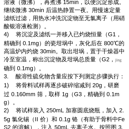
溶液（微沸），再煮沸
15min
，以便沉淀形成。
继续微沸
30min
后温热静置一夜。用慢速定量
滤纸过滤，用热水冲洗沉淀物至无氯离子（用硝
酸银溶液检测）。
4)
将沉淀及滤纸一并移入已灼烧恒量（
G1
，
精确到
0.1mg
）的瓷坩埚中，灰化后在
800
℃的
高温炉内灼烧
30min
。取出坩埚，置于干燥器中
冷至室温，称出沉淀物及坩埚总质量（
G2
，
jing
确到
0.1mg
）。
3.
酸溶性硫化物含量应按下列测定步骤执行：
1)
将骨料试样再逐步破碎缩减到
20g
，研磨
过
0.160mm
筛，取样
1g
（
G3
，精确到
0.1m
g
）。
2)
将试样装入
250mL
加塞圆底烧瓶，加入
2.
5g
氯化锡（
II
价）和
0.1g
铬（有助于骨料中
Fe
S2
的溶解），注入
50mL
去离子水。按照图
3.