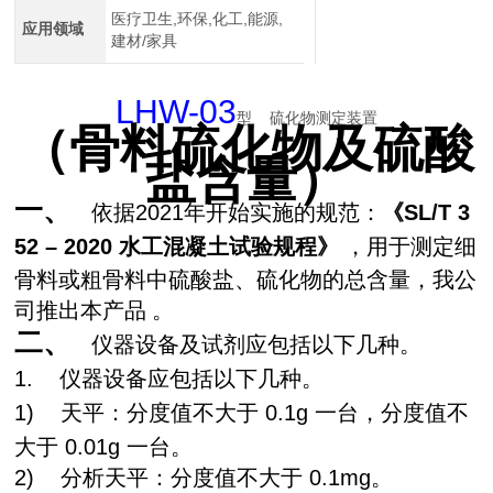
医疗卫生,环保,化工,能源,
应用领域
建材/家具
LHW-03
型
硫化物测定装置
（骨料硫化物及硫酸
盐含量）
一、
依据
2021
年开始实施的规范：
《
SL/T 3
52 – 2020
水工混凝土试验规程》
，用于测定细
骨料或粗骨料中硫酸盐、硫化物的总含量，我公
司推出本产品
。
二、
仪器设备及试剂应包括以下几种。
1.
仪器设备应包括以下几种。
1)
天平：分度值不大于
0.1g
一台，分度值不
大于
0.01g
一台。
2)
分析天平：分度值不大于
0.1mg
。