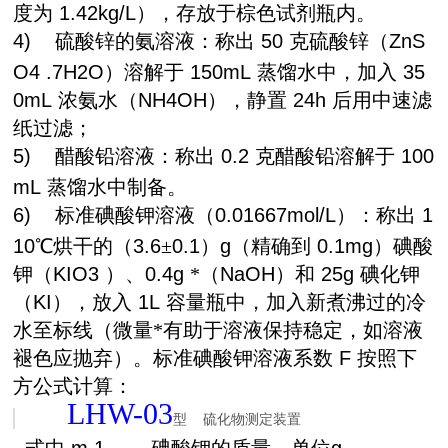
度为
1.42kg/L
），存放于棕色试剂瓶内。
4)
硫酸锌的氨溶液：称出
50
克硫酸锌（
ZnS
O4 .7H2O
）溶解于
150mL
蒸馏水中，加入
35
0mL
浓氨水（
NH4OH
），静置
24h
后用中速滤
纸过滤；
5)
醋酸铅溶液：称出
0.2
克醋酸铅溶解于
100
mL
蒸馏水中制备。
6)
标准碘酸钾溶液（
0.01667mol/L
）：称出
1
10
℃烘干的（
3.6
±
0.1
）
g
（精确到
0.1mg
）碘酸
钾（
KIO3
）、
0.4g
*（
NaOH
）和
25g
碘化钾
（
KI
），放入
1L
容量瓶中，加入新煮沸过的冷
水至标线（微量*有助于溶液保持稳定，如溶液
褪色应抛弃）。标准碘酸钾溶液系数
F
按照下
方公式计算：
LHW-03
型
硫化物测定装置