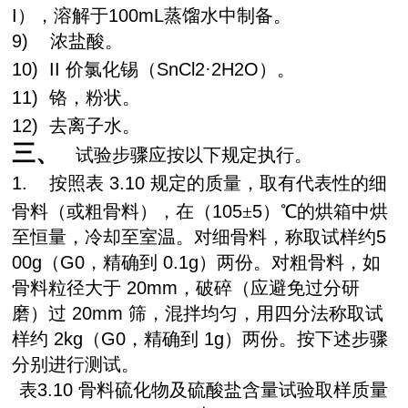
I
），溶解于
100mL
蒸馏水中制备。
9)
浓盐酸。
10)
II
价氯化锡（
SnCl2
·
2H2O
）。
11)
铬，粉状。
12)
去离子水。
三、
试验步骤应按以下规定执行。
1.
按照表
3.10
规定的质量，取有代表性的细
骨料（或粗骨料），在（
105
±
5
）℃的烘箱中烘
至恒量，冷却至室温。对细骨料，称取试样约
5
00g
（
G0
，精确到
0.1g
）两份。对粗骨料，如
骨料粒径大于
20mm
，破碎（应避免过分研
磨）过
20mm
筛，混拌均匀，用四分法称取试
样约
2kg
（
G0
，精确到
1g
）两份。按下述步骤
分别进行测试。
表
3.10
骨料硫化物及硫酸盐含量试验取样质量