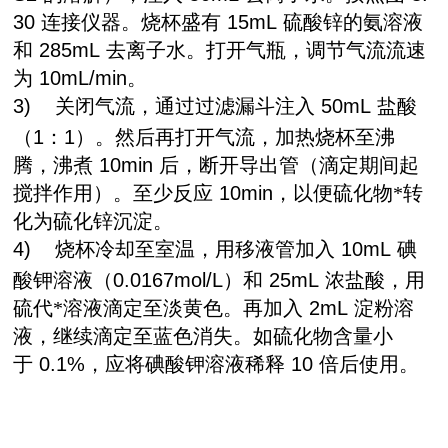
30
连接仪器。烧杯盛有
15mL
硫酸锌的氨溶液
和
285mL
去离子水。打开气瓶，调节气流流速
为
10mL/min
。
3)
关闭气流，通过过滤漏斗注入
50mL
盐酸
（
1
：
1
）。然后再打开气流，加热烧杯至沸
腾，沸煮
10min
后，断开导出管（滴定期间起
搅拌作用）。至少反应
10min
，以便硫化物*转
化为硫化锌沉淀。
4)
烧杯冷却至室温，用移液管加入
10mL
碘
酸钾溶液（
0.0167mol/L
）和
25mL
浓盐酸，用
硫代*溶液滴定至淡黄色。再加入
2mL
淀粉溶
液，继续滴定至蓝色消失。如硫化物含量小
于
0.1%
，应将碘酸钾溶液稀释
10
倍后使用。