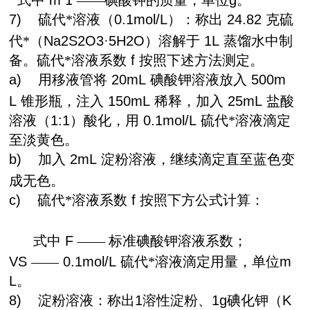
式中
m 1
——碘酸钾的质量，单位
g
。
7)
硫代*溶液（
0.1mol/L
）：称出
24.82
克硫
代*（
Na2S2O3
·
5H2O
）溶解于
1L
蒸馏水中制
备。硫代*溶液系数
f
按照下述方法测定。
a)
用移液管将
20mL
碘酸钾溶液放入
500m
L
锥形瓶，注入
150mL
稀释，加入
25mL
盐酸
溶液（
1:1
）酸化，用
0.1mol/L
硫代*溶液滴定
至淡黄色。
b)
加入
2mL
淀粉溶液，继续滴定直至蓝色变
成无色。
c)
硫代*溶液系数
f
按照下方公式计算：
式中
F
——
标准碘酸钾溶液系数；
VS
——
0.1mol/L
硫代*溶液滴定用量，单位
m
L
。
8)
淀粉溶液：称出
1
溶性淀粉、
1g
碘化钾（
K