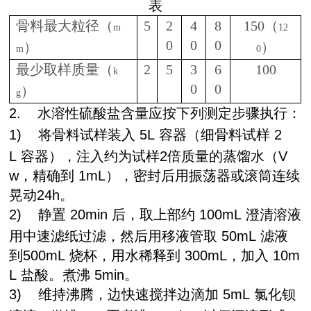
表
骨料最大粒径（
5
2
4
8
150
（
m
12
0
0
0
）
）
m
0
最少取样质量（
2
5
3
6
100
k
0
0
）
g
2.
水溶性硫酸盐含量应按下列测定步骤执行：
1)
将骨料试样装入
5L
容器（细骨料试样
2
L
容器），注入约为试样
2
倍质量的蒸馏水（
V
w
，精确到
1mL
），密封后用振荡器或滚筒连续
晃动
24h
。
2)
静置
20min
后，取上部约
100mL
澄清溶液
用中速滤纸过滤，然后用移液管取
50mL
滤液
到
500mL
烧杯，用水稀释到
300mL
，加入
10m
L
盐酸。煮沸
5min
。
3)
维持沸腾，边快速搅拌边滴加
5mL
氯化钡