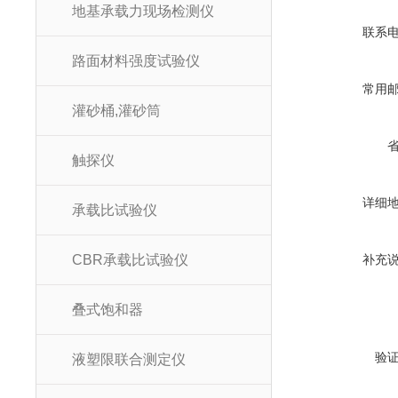
地基承载力现场检测仪
联系
路面材料强度试验仪
常用
灌砂桶,灌砂筒
触探仪
详细
承载比试验仪
CBR承载比试验仪
补充
叠式饱和器
验
液塑限联合测定仪