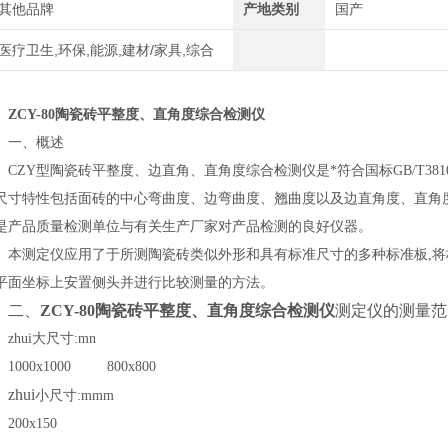
其他品牌
产地类别
国产
医疗卫生,环保,能源,建材/家具,综合
ZCY-80陶瓷砖平整度、直角度综合检测仪
一、概述
CZY型陶瓷砖平整度、边直角、直角度综合检测仪是*符合国标GB/T3810.2-
尺寸特性包括面砖的中心弯曲度、边弯曲度、翘曲度以及边直角度、直角
是产品质量检测单位与有关生产厂家对产品检测的良好仪器。
本测定仪应用了于所测陶瓷砖类似外形和具有标准尺寸的多种标准板
,
平面坐标上安置侧头并进行比较测量的方法。
二、
ZCY-80陶瓷砖平整度、直角度综合检测仪
测定仪的测量范
zhui大尺寸
:mn
1000x1000 800x800
zhui
小尺寸
:mmm
200x150