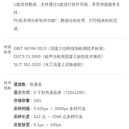
U盘转存数据，支持通过U盘进行软件升级，享受便捷服务支
持；
PC机专用分析软件功能*，数据分析处理、打印报表轻松完
成。
依据
GB/T 50784-2013《混凝土结构现场检测技术标准》
标准
CECS 21:2000《超声法检测混凝土缺陷技术规程》
SL/T 352-2020《水工混凝土试验规程》
技术
通道数
：双通道
指标
显示方式
：5 寸彩色液晶屏（720x1280）
存储容量
：16G
采样间隔
：0.025μs ～ 2000μs 多档可选
采样长度
：512 点 ～ 2048 点多档可选
发射脉宽
：0.1μs ～ 100μs