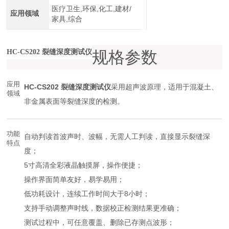
医疗卫生,环保,化工,建材/
应用领域
家具,综合
HC-CS202 裂缝深度测试仪
规格参数
应用
HC-CS202 裂缝深度测试仪
采用超声波原理，适用于混凝土、
领域
非金属表面等裂缝深度的检测。
功能
自动判读首波声时、波幅，无需人工判读，直接显示裂缝深
特点
度；
5寸高清全彩液晶触摸屏，操作便捷；
操作界面简单友好，易学易用；
低功耗设计，连续工作时间大于8小时；
支持手动调整声时线，数据校正检测结果更准确；
测试过程中，可任意覆盖、删除已存测点波形；