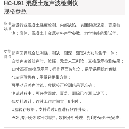
HC-U91 混凝土超声波检测仪
规格参数
应用
建设行业混凝土强度检测、内部缺陷、表面裂缝深度、宽度检
领域
测；岩体、混凝土非金属材料声学参数、力学性能的测试等。
功能
超声回弹综合法测强，测缺，测深，测宽4大功能集于一体；
特点
自动判读首波声时、波幅，无需人工判读，直接显示检测结果；
10寸高亮触摸显示屏，操作界面智能交，易学易用操作便捷；
4cm轻薄机身，重量轻携带方便；
可手动调整声时线，数据校正检测结果更准确；
测试过程中，可任意回放、覆盖、删除已存测点波形；
低功耗设计，连续工作时间大于8小时；
U盘转存数据，支持通过U盘进行软件升级；
PC机专用分析软件功能*，数据分析处理、打印报表轻松完成。