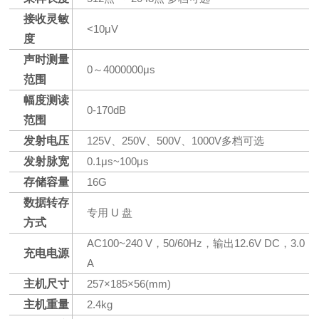
接收灵敏
<10μV
度
声时测量
0～4000000μs
范围
幅度测读
0-170dB
范围
发射电压
125V、250V、500V、1000V多档可选
发射脉宽
0.1μs~100μs
存储容量
16G
数据转存
专用 U 盘
方式
AC100~240 V，50/60Hz，输出12.6V DC，3.0
充电电源
A
主机尺寸
257×185×56(mm)
主机重量
2.4kg