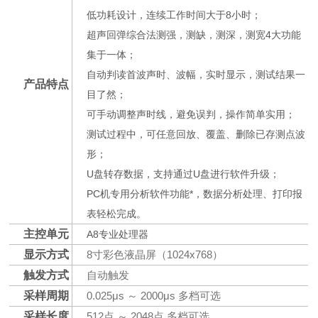
低功耗设计，连续工作时间大于8小时；
超声回弹综合法测强，测缺，测深，测宽4大功能
集于一体；
自动判读首波声时、波幅，实时显示，测试结果一
产品特点
目了然；
可手动调整声时线，避免误判，操作简单实用；
测试过程中，可任意回放、覆盖、删除已存测点波
形；
U盘转存数据，支持通过U盘进行软件升级；
PC机专用分析软件功能*，数据分析处理、打印报
表轻松完成。
主控单元
A8专业处理器
显示方式
8寸彩色液晶屏（1024x768）
触发方式
自动触发
采样周期
0.025μs ～ 2000μs 多档可选
采样长度
512点 ～ 2048点 多档可选