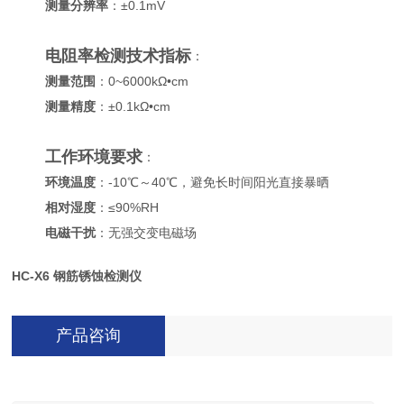
测量分辨率
：±0.1mV
电阻率检测技术指标
：
测量范围
：0~6000kΩ•cm
测量精度
：±0.1kΩ•cm
工作环境要求
：
环境温度
：-10℃～40℃，避免长时间阳光直接暴晒
相对湿度
：≤90%RH
电磁干扰
：无强交变电磁场
HC-X6 钢筋锈蚀检测仪
产品咨询