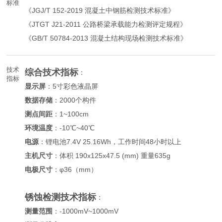
标准
《JGJ/T 152-2019 混凝土中钢筋检测技术标准》
《JTGT J21-2011 公路桥梁承载能力检测评定规程》
《GB/T 50784-2013 混凝土结构现场检测技术标准》
技术
综合技术指标
：
指标
显示屏
：5寸彩色液晶屏
数据存储
：2000个构件
测点间距
：1~100cm
环境温度
：-10℃~40℃
电源
：锂电池7.4V 25.16Wh，工作时间48小时以上
主机尺寸
：体积 190x125x47.5 (mm) 重量635g
电极尺寸
：φ36（mm）
锈蚀检测技术指标
：
测量范围
：-1000mV~1000mV