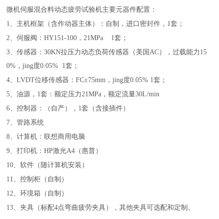
微机伺服混合料动态疲劳试验机主要元器件配置：
1、主机框架（含作动器主体）：自制，进口密封件，1套；
2、伺服阀：HY151-100，21MPa 1套；
3、传感器：30KN拉压力动态负荷传感器（美国AC），过载能力15
0%，jing度0.05% 1套；
4、LVDT位移传感器：FC±75mm，jing度0.05% 1套；
5、油源，1套：额定压力21MPa，额定流量30L/min
6、控制器：（自产），1套（含接插件）
7、管路系统
8、计算机：联想商用电脑
9、打印机：HP激光A4（惠普）
10、软件（随计算机安装）
11、控制柜（自制）
12、环境箱（自制）
13、夹具（标配4点弯曲疲劳夹具），其他夹具可选配和定制。