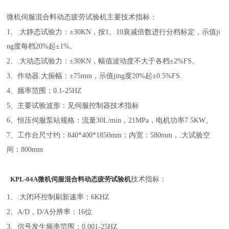
微机伺服混合料动态疲劳试验机主要技术指标：
1、.大静态试验力：±30KN，按1、10衰减倍数进行分档标定，示值ji
ng度每档20%起±1%。
2、.大动态试验力：±30KN，幅值波动度不大于各档±2%FS。
3、作动器.大振幅：±75mm，示值jing度20%起±0.5%FS.
4、频率范围：0.1-25HZ
5、主要试验波形：见伺服控制器技术指标
6、恒压伺服泵站规格：流量30L/min，21MPa，电机功率7.5KW。
7、工作台尺寸约：840*400*1850mm；内宽：580mm，.大试验空
间：800mm
技术指标：
KPL-04A微机伺服混合料动态疲劳试验机
1、.大闭环控制刷新速率：6KHZ
2、A/D，D/A分辨率：16位
3、信号发生频率范围：0.001-25HZ