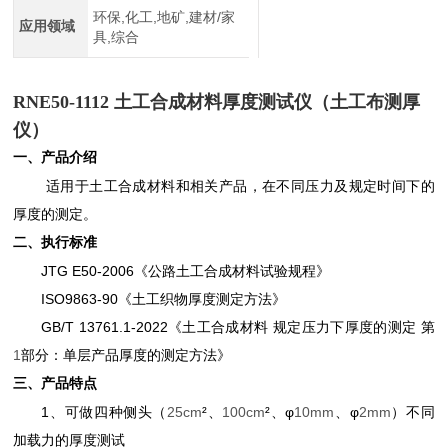
环保,化工,地矿,建材/家
应用领域
具,综合
RNE50-1112
土工合成材料厚度测试仪
（土工布测厚
仪）
一、产品介绍
适用于土工合成材料和相关产品，在不同压力及规定时间下的
厚度的测定。
二、执行标准
JTG E50-2006
《公路土工合成材料试验规程》
ISO9863-90
《土工织物厚度测定方法》
GB/T 13761.1-2022
《土工合成材料 规定压力下厚度的测定 第
1
部分：单层产品厚度的测定方法》
三、产品特点
1
、可做四种侧头（
25cm
²、
100cm
²、φ
10mm
、φ
2mm
）不同
加载力的厚度测试