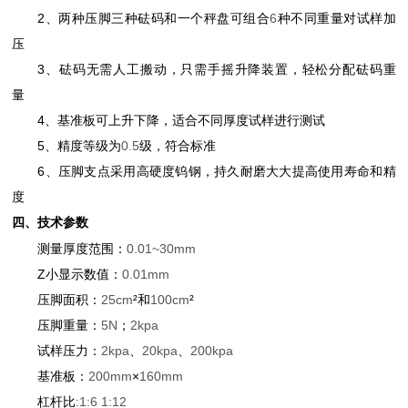
2
、两种压脚三种砝码和一个秤盘可组合
6
种不同重量对试样加
压
3
、砝码无需人工搬动，只需手摇升降装置，轻松分配砝码重
量
4
、基准板可上升下降，适合不同厚度试样进行测试
5
、精度等级为
0.5
级，符合标准
6
、压脚支点采用高硬度钨钢，持久耐磨大大提高使用寿命和精
度
四、技术参数
测量厚度范围：
0.01~30mm
Z小显示数值：
0.01mm
压脚面积：
25cm
²和
100cm
²
压脚重量：
5N
；
2kpa
试样压力：
2kpa
、
20kpa
、
200kpa
基准板：
200mm
×
160mm
杠杆比
:1:6 1:12