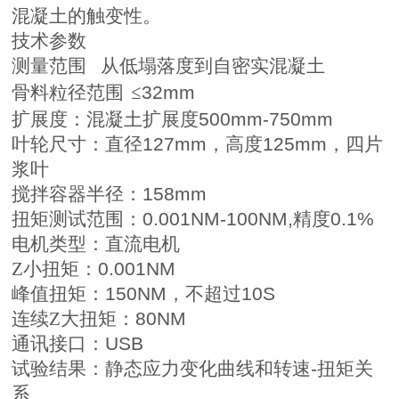
混凝土的触变性。
技术参数
测量范围
从低塌落度到自密实混凝土
骨料粒径范围
≤
32mm
扩展度：混凝土扩展度
500mm-750mm
叶轮尺寸：直径
127mm
，高度
125mm
，四片
浆叶
搅拌容器半径：
158mm
扭矩测试范围：
0.001NM-100NM,
精度
0.1%
电机类型：直流电机
Z小扭矩：
0.001NM
峰值扭矩：
150NM
，不超过
10S
连续Z大扭矩：
80NM
通讯接口：
USB
试验结果：静态应力变化曲线和转速
-
扭矩关
系