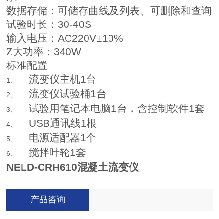
数据存储：可储存曲线及列表、可删除和查询
试验时长：
30-40S
输入电压：
AC220V
±
10%
Z大功率：
340W
标准配置
流变仪主机
1
台
1、
流变仪试验桶
1
台
2、
试验用笔记本电脑
1
台，含控制软件
1
套
3、
USB
通讯线
1
根
4、
电源适配器
1
个
5、
搅拌叶轮
1
套
6、
NELD-CRH610
混凝土流变仪
产品咨询