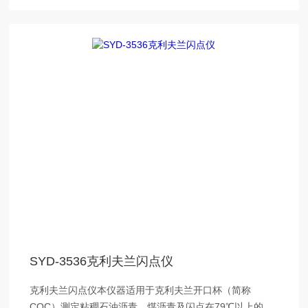
SYD-3536克利夫兰闪点仪
克利夫兰闪点仪本仪器适用于克利夫兰开口杯（简称
COC）测定粘稠石油沥青、煤沥青及闪点在79℃以上的液