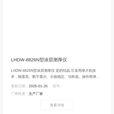
LHDW-8826N型涂层测厚仪
LHDW-8826N型涂层测厚仪 是的结晶,它采用单片机技
术，精度高、数字显示、示值稳定、功耗低、操作简单方
便、无校正旋钮、单探头全量程测量、体积小、重量轻；
更新日期：
2026-01-26
型号：
且具有存储、读出、低电压指示、其性能达到当代国际同
厂商性质：
生产厂家
类仪器的*水平。
查看详情