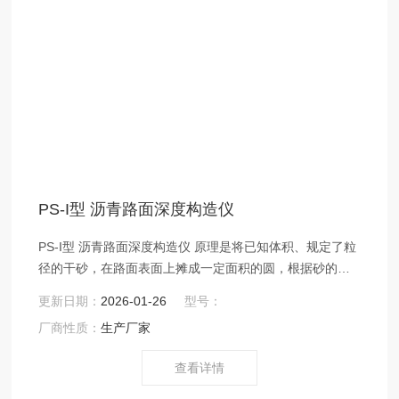
PS-I型 沥青路面深度构造仪
PS-I型 沥青路面深度构造仪 原理是将已知体积、规定了粒
径的干砂，在路面表面上摊成一定面积的圆，根据砂的体
积与所覆盖表面的平均面积的比，称为路面的构造深度。
更新日期：
2026-01-26
型号：
单位为毫米。可反应路面表面的宏观粗糙度
厂商性质：
生产厂家
查看详情