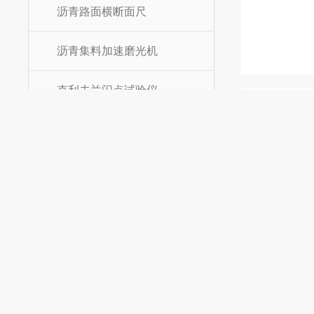
沥青路面横断面尺
沥青集料加速磨光机
克利夫兰闪点试验仪
沥青混合料振动压实成型机
燃烧法沥青含量测定仪
沥青振动压实成型机
高低温全自动沥青针入度仪
沥青布氏旋转粘度试验仪