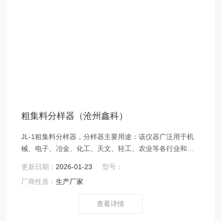
粗集料分样器（沧州鑫科）
JL-1粗集料分样器，分样器主要用途：该仪器广泛用于机
械、电子、冶金、化工、天文、轻工、农业等各行业和科
研、教育、国防等部门， 企业产品遍及国内外，深受国内
更新日期：
2026-01-23
型号：
外广大用户好评。该仪器主要由3，7.5，13mm/三付/套，
厂商性质：
生产厂家
带六个料框组成。粗集料分样器（沧州鑫科）分样器
查看详情