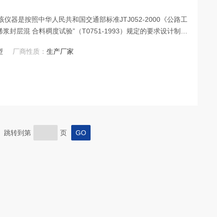
器是按照中华人民共和国交通部标准JTJ052-2000《公路工
封层混 合料稠度试验”（T0751-1993）规定的要求设计制造
稀浆封层混合料的稠度，用以检验乳化沥青稀浆封层混 合料的
型
厂商性质：
生产厂家
合料的配合比设计中合适的含水量。
页 跳转到第
页