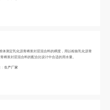
的圆锥体测定乳化沥青稀浆封层混合料的稠度，用以检验乳化沥青
沥青稀浆封层混合料的配合比设计中合适的用水量。
质：
生产厂家