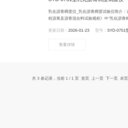
乳化沥青稠度仪_乳化沥青稠度试验仪简介：该仪
程沥青及沥青混合料试验规程》中“乳化沥青稀浆
的。该试验器是用规定的圆锥体测定乳化沥青
更新日期：
2026-01-23
型号：
SYD-0751
摊铺和易性，进而确定乳化沥青稀浆封层混
查看详情
共 3 条记录，当前 1 / 1 页 首页 上一页 下一页 末