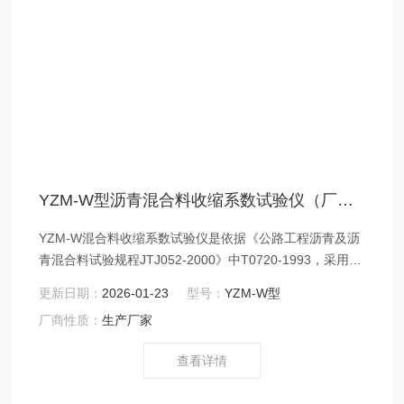
YZM-W型沥青混合料收缩系数试验仪（厂家/价格/型号
YZM-W混合料收缩系数试验仪是依据《公路工程沥青及沥
青混合料试验规程JTJ052-2000》中T0720-1993，采用现
代传感器技术、自动控制技术、制冷技术开发的，主要用
更新日期：
2026-01-23
型号：
YZM-W型
于测试沥青混合料试件在规定的时间和温度下的线收缩情
厂商性质：
生产厂家
况。沥青混合料收缩系数试验仪（厂家/价格/型号）
查看详情