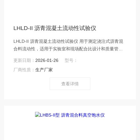
LHLD-II 沥青混凝土流动性试验仪
LHLD-II 沥青混凝土流动性试验仪 用于测定浇注式沥青混
合料流动性，适用于实验室和现场配合比设计和质量管
理，满足《公路钢箱梁桥面铺装设计与施工技术指南》有
更新日期：
2026-01-26
型号：
关规定，主要由流动性试验容器、落锤、温度计以及支架
厂商性质：
生产厂家
组成。
查看详情