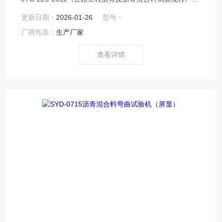
的T 0705-2011《压实沥青混合料密度试验（表干法）》
更新日期：
2026-01-26
型号：
为主要依据，兼顾T 0706-2011《压实沥青混合料密度试
厂商性质：
生产厂家
验（水中重法）》和T 0707-2011《压实沥青混合料密度
试验（蜡封法）》所规定的要求设计制造的。
查看详情