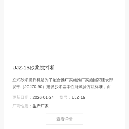
UJZ-15砂浆搅拌机
立式砂浆搅拌机是为了配合推广实施推广实施国家建设部
发部（JGJ70-90）建设沙浆基本性能试验方法标准，而设
计的设备，主要用于建筑行业，大专院校、科研单位、质
更新日期：
2026-01-24
型号：
UJZ-15
检部门作墙体粉面材料及砖砌墙用沙浆强度试验的搅拌机
厂商性质：
生产厂家
械。
查看详情