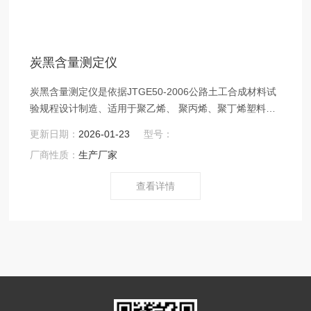
炭黑含量测定仪
炭黑含量测定仪是依据JTGE50-2006公路土工合成材料试
验规程设计制造、适用于聚乙烯、 聚丙烯、聚丁烯塑料中
炭黑含量的测定。炭黑的测试是通过试样在氮气保护下，
更新日期：
2026-01-23
型号：
高温分解后的重量分析得到的。具有使用方便，操作简
厂商性质：
生产厂家
单，工作可靠，测量准确，自动控温等优点。
查看详情