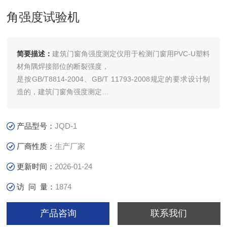
角强度试验机
简要描述：
建筑门窗角强度测定仪用于检测门窗用PVC-U塑料
材角隅焊接部位的断裂强度，
是按GB/T8814-2004、GB/T 11793-2008规定的要求设计制
造的，建筑门窗角强度测定
仪*满足国家标准要求。主要用于检测门、窗用未增塑料聚氯
乙烯（PVC-U）
产品型号：
JQD-1
材的力学性能，做门窗角隅部位的断裂强度试验，可检测试件
的破坏载荷和弯曲应力。
厂商性质：
生产厂家
门窗角强度试验机设备结构合理，自动化程度高，操作简
更新时间：
2026-01-24
访 问 量：
1874
产品咨询
联系我们