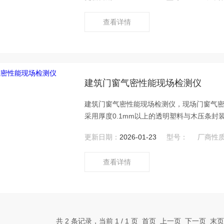
查看详情
建筑门窗气密性能现场检测仪
建筑门窗气密性能现场检测仪，现场门窗气密性
采用厚度0.1mm以上的透明塑料与木压条封
150Pa的高压力下，提供180m3/h以上
更新日期：
2026-01-23
型号：
厂商性
需要，也可以将整个房间作为静压箱,进xin
查看详情
共 2 条记录，当前 1 / 1 页 首页 上一页 下一页 末