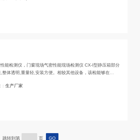
能检测仪，门窗现场气密性能现场检测仪 CX-I型静压箱部分
装,整体透明,重量轻,安装方便。相较其他设备，该检能够在
的空气流量。不仅能满足各种规格建筑门窗整体现场气密性能检测的
质：
生产厂家
g房间气密性检测。
页 跳转到第
页