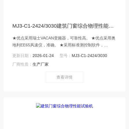
MJ3-C1-2424/3030建筑门窗综合物理性能试验机
★优点采用瑞士VACAN变频器，可靠性高。 ★优点采用奥
地利EE65风速仪，准确。 ★采用标准测控制软件，
GB/T7106-2008。 ★采用全新机箱，更符合人体工学。 ★
更新日期：
2026-01-24
型号：
MJ3-C1-2424/3030
采用标准Modbus标准通信协议。 ★采用光电隔离通信模
厂商性质：
生产厂家
块，数据传输更稳定，抗干扰能力强。 ★采用多功能控制
器，精度高，稳定，迅速。 ★联想品牌电脑，品质高。
查看详情