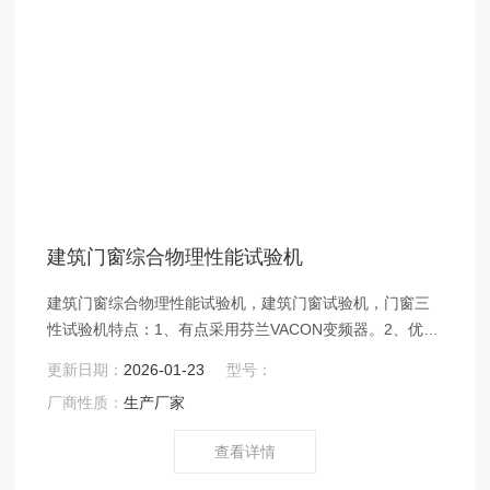
建筑门窗综合物理性能试验机
建筑门窗综合物理性能试验机，建筑门窗试验机，门窗三
性试验机特点：1、有点采用芬兰VACON变频器。2、优点
采用奥地利EE65风速仪准确。3、采用标准测控制软件，
更新日期：
2026-01-23
型号：
GB/T7106-2008。4、采用全新机箱，更符合人体工学。
厂商性质：
生产厂家
5、采用标准Modbus标准通信协议。
查看详情