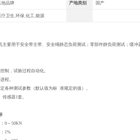
其他品牌
产地类别
国产
医疗卫生,环保,化工,能源
机主要用于安全带主带、安全绳静态负荷测试；零部件静负荷测试；缓冲
表控制，试验过程自动化。
验进程。
定各种测试参数（默认值为标 准规定的值）。
、传感器1套。
标
0～50KN
：1%