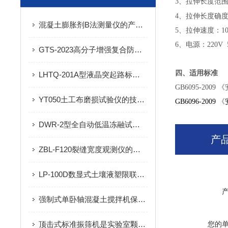
3
、拉伸长度范围：
、拉伸长度确度
4
混凝土膨胀剂B法测量仪的产品简介及产品参数
5
、拉伸速度：10
6
、电源：220V 5
GTS-2023高分子增强复合防水片材不透水仪
四、适用标准
LHTQ-201A型液晶突起路标逆反射测量仪的性能指标及注意事项
GB6095-2009
《
YT050土工布磨损试验仪的技术参数
GB6096-2009
《
DWR-2型全自动低温冻融试验机的产品特点及技术参数
产
ZBL-F120裂缝宽度观测仪的技术参数
LP-100D数显式土壤液塑限联合测定仪技术参数及使用方法
强制式单卧轴混凝土搅拌机保养与维修
顶击式标准振筛机是实验室颗粒分级中的精密工具
您的