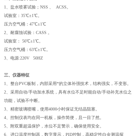
1
、盐水喷雾试验；NSS 、 ACSS。
试验室：35℃
±1
℃。
压力空气桶：47℃
±1
℃
2
、耐腐蚀试验：CASS 。
试验室： 50℃
±1
℃。
压力空气桶：63℃
±1
℃。
3
、电源:220V 50HZ
三、仪器特征
1
、整台PVC板制，内部采用*的立体补强技术，结构强实，不变形。
2
、采用自动/手动加水系统，具有水位不足时能自动/手动补充水位之
功能，试验不中断。
3
、精密玻璃喷嘴，使用4000小时保证无结晶阻塞。
4
、控制仪表均在同一机板，操作简便，且一目了然。
5
、附双重超温保护，水位不足警示，确保使用安全。
6
、进口温度控制器，数字显示，PID控制，高稳定性白金测温探