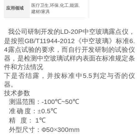
医疗卫生,环保,化工,能源,
应用领域
建材/家具
我公司研制开发的
LD-20P
中空玻璃露点仪，
是按照
GB/T11944-2012
《
中空
玻璃》标准
6.
4
露点试验的要求，而自行开发研制的试验仪
器，是检测中空玻璃试
样内表面在标准规定条
件和方法情况
下是否结露，并按标准中
5.5
判定与
否的仪
器。
技术参数
测温范围：
-100
℃
~50
℃
准
确
度：±
0.5
℃
精
度：
1
℃
外型尺寸：Φ
50
×
300mm