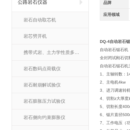
公路岩石仪器
品牌
应用领域
岩石自动取芯机
岩芯劈开机
DQ-4自动岩石
自动岩石锯石机
携带式岩、土力学性质多功能试验仪
全封闭试刚石切
自动岩石锯石机
岩石数码点荷载仪
1、主轴转数：140
2、主电机4kw
岩石耐崩解试验仪
3、进刀调速转机；
4、切割z大厚度
岩石膨胀压力试验仪
5、切割长度400
6、锯片直径500
岩石侧向约束膨胀仪
7、工作电压（功率