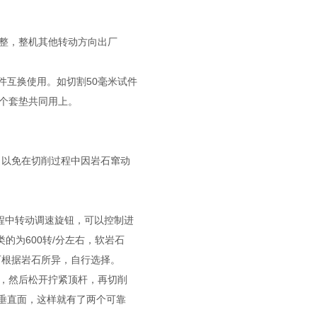
调整，整机其他转动方向出厂
试件互换使用。如切割50毫米试件
两个套垫共同用上。
，以免在切削过程中因岩石窜动
程中转动调速旋钮，可以控制进
的为600转/分左右，软岩石
，可根据岩石所异，自行选择。
上，然后松开拧紧顶杆，再切削
垂直面，这样就有了两个可靠