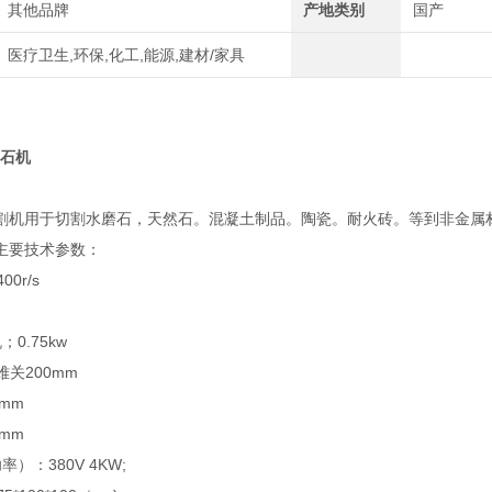
其他品牌
产地类别
国产
医疗卫生,环保,化工,能源,建材/家具
锯石机
割机用于切割水磨石，天然石。混凝土制品。陶瓷。耐火砖。等到非金属
主要技术参数：
0r/s
0.75kw
难关200mm
mm
mm
）：380V 4KW;