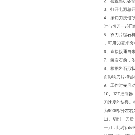
2、检查整机各
3、打开电源总
4、按切刀按钮
时与切刀一起已
5、双刀片锯石机
，可用50毫米套
6、直接接通自
7、装岩石前，
8、根据岩石形
而影响刀片和岩
9、工作时先启
10、JZT控
刀速度的快慢。根
为900转/分左
11、切削一刀
一刀，此时仍应