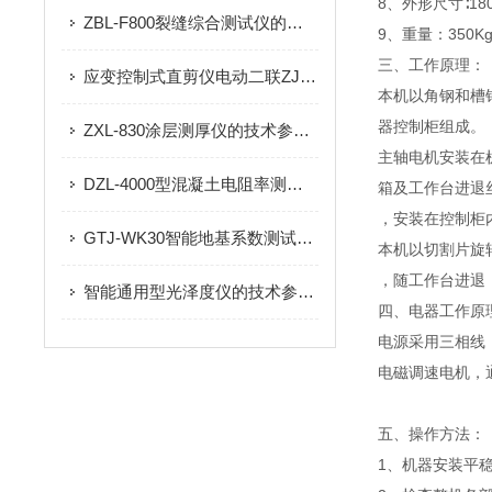
8、外形尺寸∶180
ZBL-F800裂缝综合测试仪的技术参数
9、重量：350K
三、工作原理：
应变控制式直剪仪电动二联ZJ型的介绍
本机以角钢和槽
器控制柜组成。
ZXL-830涂层测厚仪的技术参数及特点
主轴电机安装在
DZL-4000型混凝土电阻率测试仪产品概述
箱及工作台进退
，安装在控制柜
GTJ-WK30智能地基系数测试仪的技术参数及产品特点
本机以切割片旋
，随工作台进退
智能通用型光泽度仪的技术参数详情
四、电器工作原
电源采用三相线，
电磁调速电机，
五、操作方法：
1、机器安装平