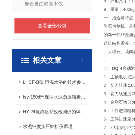
8、外形尺寸：175
岩石自由膨胀率仪
9、重量：400kg
一、用途与特点
查看全部分类
岩石切割机，是
的新一代非金属
该机结构紧凑、
、大理石、花岗
相关文章
。
二、
DQ-4自动
1、主轴电机∶三相
LHCF-B型 恒温水浴的技术参数及使用范围
2、切刀转速∶18
3、切刀线速度∶33
fsy-150d环保型水泥负压筛析仪的技术参数及工作原理
4、金刚石切刀∶Φ5
5、工件进退电机∶Y
HY-24抗滑移系数检测仪的详细资料
6、工件进速度∶4
水泥细度负压筛析仪原理
7、z大切割尺寸∶