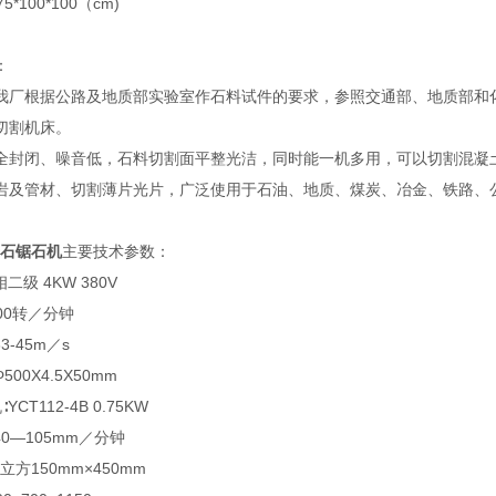
*100*100（cm)
：
我厂根据公路及地质部实验室作石料试件的要求，参照交通部、地质部和
切割机床。
全封闭、噪音低，石料切割面平整光洁，同时能一机多用，可以切割混凝
岩及管材、切割薄片光片，广泛使用于石油、地质、煤炭、冶金、铁路、
岩石锯石机
主要技术参数：
二级 4KW 380V
00转／分钟
-45m／s
00X4.5X50mm
CT112-4B 0.75KW
0—105mm／分钟
立方150mm×450mm