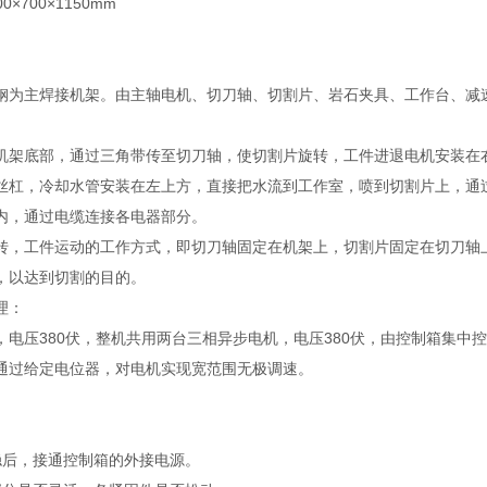
0×700×1150mm
g
钢为主焊接机架。由主轴电机、切刀轴、切割片、岩石夹具、工作台、减
机架底部，通过三角带传至切刀轴，使切割片旋转，工件进退电机安装在
丝杠，冷却水管安装在左上方，直接把水流到工作室，喷到切割片上，通
内，通过电缆连接各电器部分。
转，工件运动的工作方式，即切刀轴固定在机架上，切割片固定在切刀轴
，以达到切割的目的。
理：
电压380伏，整机共用两台三相异步电机，电压380伏，由控制箱集中控制，
通过给定电位器，对电机实现宽范围无极调速。
稳后，接通控制箱的外接电源。