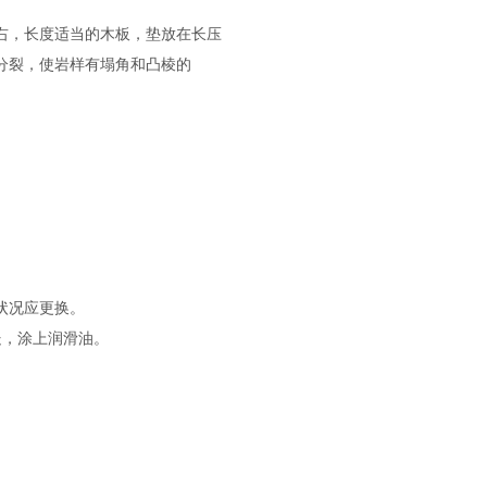
左右，长度适当的木板，垫放在长压
分裂，使岩样有塌角和凸棱的
状况应更换。
处，涂上润滑油。