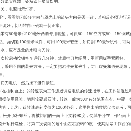
部分是否灵活，各紧固件是否松动。
开关，电源指示灯亮。
“开"，看看切刀旋转方向与罩壳上的箭头方向是否一致，若相反必须进行
经调好，切刀转向正确就一切正常。
带有50毫米和100毫米两套专用套垫，可供50—150立方或50—150圆
垫。如切割100毫米试件，可用100毫米套垫，如切割150毫米试件，可
来水，应有足量的水喷向刀片。
依次按启动按钮空车运行几分钟，然后把刀片螺母，重新用扳手紧固好。
状，采用不同的装夹方法，一定要把岩件夹紧夹牢，防止虚夹和假夹现象
样。
动切刀电机，然后按下进件按钮。
制器（在控制台上）的转速表为工作进退调速电机的传速指示，在工作进退过
据使用经验，切割较硬岩石时，转速一般为300转/分范围左右。中硬一类
右为宜，此为，该转速表刻度值为1200转/分，这里列出的数据仅供参考
后，松开顶杆螺丝，将被切割的一面上下旋转90度，使其平卧在工作台面
松开顶杆螺栓，将第二次切削的这个面左右旋转90度，使其贴紧工作台的