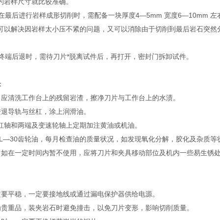
的岩样尺寸就比较准确。
在最后进行岩样成形切削时，需配备一块厚度4—5mm 宽度6—10mm 
可以解决因岩样太小压不紧的问题，又可以消除由于切削到最后岩石突然
到终端后退时，需待刀片*脱离试件后，再打开，密封门拆卸试件。
：
，应清洗工作台上的残留岩渣，擦净刀片与工作台上的水渍。
进退导轨与丝杠，涂上润滑油。
杠轴和两端及变速轮轴上定期加注黄油或机油。
HL—30齿轮油，每月检查油的质量状况，如发现氧化分解，胶化及杂质等
，如在一定时间内暂不使用，应将刀片和夹具移动部位及机内一些易生锈
定要平稳，一定要接地线或通过漏电保护器供给电源。
为贵重品，装夹岩石时避免撞击，以免刀片变形，影响切削质量。