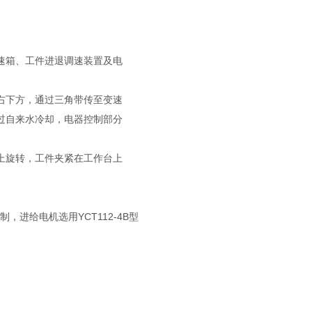
速箱、工件进退调速装置及电
右下方，通过三角带传至变速
过自来水冷却，电器控制部分
上旋转，工件夹紧在工作台上
进给电机选用YCT112-4B型