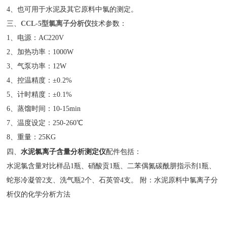
4
、也可用于水泥及其它原料中氯的测定。
三、
CCL-5型氯离子分析仪
技术参数：
1
、电源：AC220V
2
、加热功率：1000W
3
、气泵功率：12W
4
、控温精度：±0.2%
5
、计时精度：±0.1%
6
、蒸馏时间：10-15min
7
、温度设定：250-260℃
8
、重量：25KG
水泥氯离子含量分析测定仪
四、
配件包括：
水泥氯含量对比样品1瓶、硝酸贡1瓶、二苯偶氮碳酰肼指示剂1瓶、
蛇形冷凝管2支、洗气瓶2个、石英管4支。 附：水泥原料中氯离子分
析仪的化学分析方法