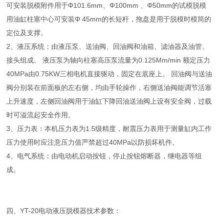
可安装脱模附件用于Φ101.6mm、Φ100mm 、Φ50mm的试模脱模
用油缸
柱塞中心可安装Φ 45mm的长短杆，拖盘是用于脱模时模筒的
定位及支撑。
2、液压系统：由液压泵、送油阀、回油阀和油箱、滤油器及油管、
接头组成。 液压泵为轴向柱塞高压泵流量为0.125Mm/min 额定压力
40MPa由0.75KW三相电机直接驱动，固定在底座上。 回油阀与送油
阀分别装在前面板的左右侧，均由手轮操作，右侧送油阀能调节活塞
上升速度，左侧回油阀用于油缸下降回油送油阀上设有安全阀，过载
时可溢流起安全作用。
3、压力表：本机压力表为1.5级精度，耐震压力表用于测量缸内工作
压力使用时应注意压力值严禁超过40MPa以防损坏机件。
4、电气系统：由电动机启动按钮，停止按钮熔断器，继电器等组
成。
四、YT-20电动液压脱模器技术参数：