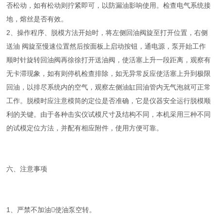
否松动，如有松动则拧紧即可，以防漏油影响使用。检查电气系统接
地
，熔丝是否有效。
2、操作程序、脱模方法开始时，将左侧回油阀旋至打开位置，右侧
送油 阀旋至慢速位置然后按面板上启动按钮，通电源，泵开始工作
顺时针旋转回油阀再徐徐打开送油阀，使活塞上升一段距离，观察有
无卡滞现象，如有则停机检查排除，如无异常反应使活塞上升到极限
回油，以排尽系统内的空气，观察左侧油缸回油管内无气泡就可正常
工作。脱模时应注意模筒的定位是否准确，它是仪器安全运行脱模顺
利的关键。由于各种击实仪试模尺寸及结构不同，本机采用三种不同
的试模定位方法，并配有相应附件，使用方便可靠。
六、注意事项
1、严禁不加油使油泵空转。