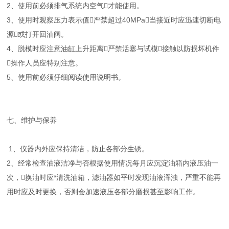
2、使用前必须排气系统内空气才能使用。
3、使用时观察压力表示值严禁超过40MPa当接近时应迅速切断电
源或打开回油阀。
4、脱模时应注意油缸上升距离严禁活塞与试模接触以防损坏机件
操作人员应特别注意。
5、使用前必须仔细阅读使用说明书。
七、维护与保养
1、仪器内外应保持清洁，防止各部分生锈。
2、经常检查油液洁净与否根据使用情况每月应沉淀油箱内液压油一
次，换油时应*清洗油箱，滤油器如平时发现油液浑浊，严重不能再
用时应及时更换，否则会加速液压各部分磨损甚至影响工作。