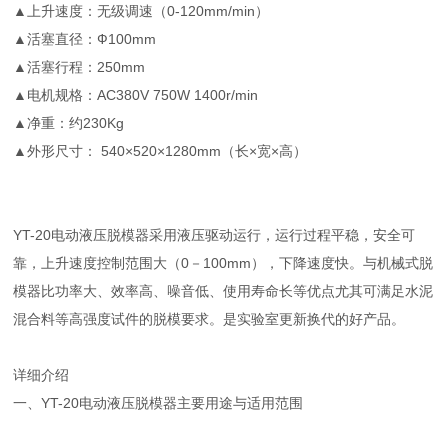
▲上升速度：无级调速（0-120mm/min）
▲活塞直径：Ф100mm
▲活塞行程：250mm
▲电机规格：AC380V 750W 1400r/min
▲净重：约230Kg
▲外形尺寸： 540×520×1280mm（长×宽×高）
YT-20电动液压脱模器采用液压驱动运行，运行过程平稳，安全可
靠，上升速度控制范围大（0－100mm），下降速度快。与机械式脱
模器比
功率大、效率高、噪音低、使用寿命长等优点尤其可满足水泥
混合料等高强度试件的脱模要求。是实验室更新换代的好产品。
详细介绍
一、YT-20电动液压脱模器主要用途与适用范围