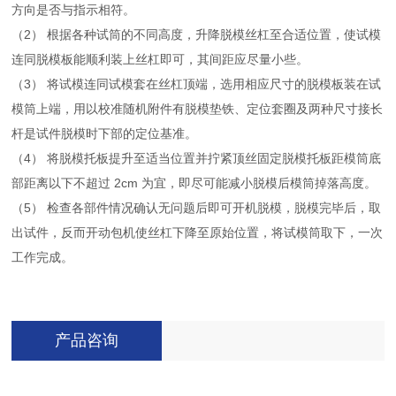
方向是否与指示相符。
（2） 根据各种试筒的不同高度，升降脱模丝杠至合适位置，使试模
连同脱模板能顺利装上丝杠即可，其间距应尽量小些。
（3） 将试模连同试模套在丝杠顶端，选用相应尺寸的脱模板装在试
模筒上端，用以校准随机附件有脱模垫铁、定位套圈及两种尺寸接长
杆是试件脱模时下部的定位基准。
（4） 将脱模托板提升至适当位置并拧紧顶丝固定脱模托板距模筒底
部距离以下不超过 2cm 为宜，即尽可能减小脱模后模筒掉落高度。
（5） 检查各部件情况确认无问题后即可开机脱模，脱模完毕后，取
出试件，反而开动包机使丝杠下降至原始位置，将试模筒取下，一次
工作完成。
产品咨询