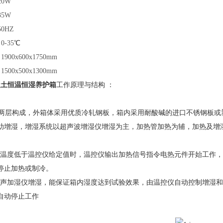
20W
35W
50HZ
：
0-35
℃
：
1900x600x1750mm
：
1500x500x1300mm
凝土恒温恒湿养护箱
工作原理与结构 ：
两层构成，外箱体采用优质冷轧钢板，箱内采用耐酸碱的进口不锈钢板或
助增湿，增湿系统以超声波增湿仪增湿为主，加热管加热为辅，加热及增
温度低于温控仪给定值时，温控仪输出加热信号指令电热元件开始工作，
停止加热或制冷。
声加湿仪增湿，能保证箱内湿度达到试验效果，由温控仪自动控制增湿和
自动停止工作