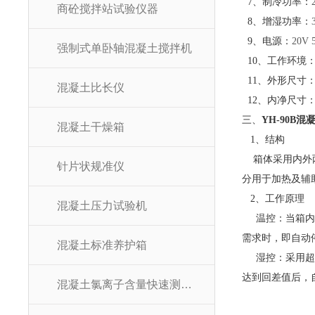
7
、制冷功率：
商砼搅拌站试验仪器
8
、增湿功率：
9
、电源：
20V 
强制式单卧轴混凝土搅拌机
10
、工作环境
11
、外形尺寸
混凝土比长仪
12
、内净尺寸
三、
YH-90B
混
混凝土干燥箱
1
、结构
箱体采用内外
针片状规准仪
分用于加热及辅
2
、工作原理
混凝土压力试验机
温控：当箱内
需求时，即自动
混凝土标准养护箱
湿控：采用超
达到回差值后，
混凝土氯离子含量快速测定仪