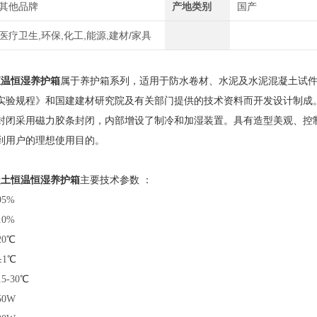
其他品牌
产地类别
国产
医疗卫生,环保,化工,能源,建材/家具
恒温恒湿养护箱
属于养护箱系列，适用于防水卷材、水泥及水泥混凝土试
实验规程》和国建建材研究院及有关部门提供的技术资料而开发设计制成
封闭采用磁力胶条封闭，内部增设了制冷和加湿装置。具有造型美观、控
到用户的理想使用目的。
凝土恒温恒湿养护箱
主要技术参数 ：
95%
10%
20
℃
±
1
℃
15-30
℃
50W