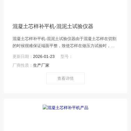
混凝土芯样补平机-混泥土试验仪器
混凝土芯样补平机-混泥土试验仪器由于混凝土芯样在切割
的时候很难保证端面平整，致使芯样在做压力试验时，受
力不均，其抗压结果不能真实反映混凝土的抗压强度，混
更新日期：
2026-01-23
型号：
凝土芯样补平机可轻松解决以上问题，它不仅精致小巧，
厂商性质：
生产厂家
而且可装不同夹具，可对100mm,150mm的芯样精确补
平，手动升降台任意调节芯样高度，是的混凝土芯样补平
查看详情
的理想装置。：