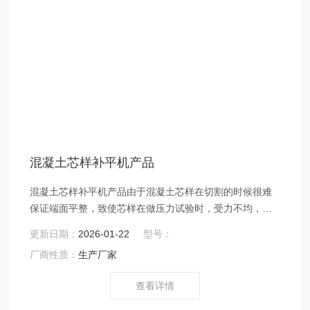
混凝土芯样补平机产品
混凝土芯样补平机产品由于混凝土芯样在切割的时候很难
保证端面平整，致使芯样在做压力试验时，受力不均，其
抗压结果不能真实反映混凝土的抗压强度，混凝土芯样补
更新日期：
2026-01-22
型号：
平机可轻松解决以上问题，它不仅精致小巧，而且可装不
厂商性质：
生产厂家
同夹具，可对100mm,150mm的芯样精确补平，手动升降
台任意调节芯样高度，是的混凝土芯样补平的理想装置。
查看详情