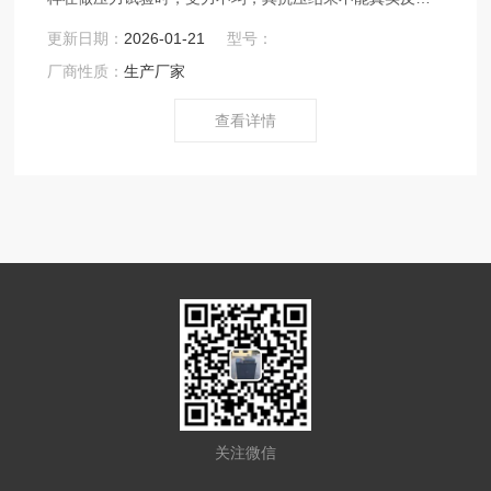
混凝土的抗压强度，混凝土芯样补平机可轻松解决以上问
更新日期：
2026-01-21
型号：
题，它不仅精致小巧，而且可装不同夹具，可对
厂商性质：
生产厂家
100mm,150mm的芯样精确补平，手动升降台任意调节芯
样高度，是的混凝土芯样补平的理想装置。
查看详情
关注微信