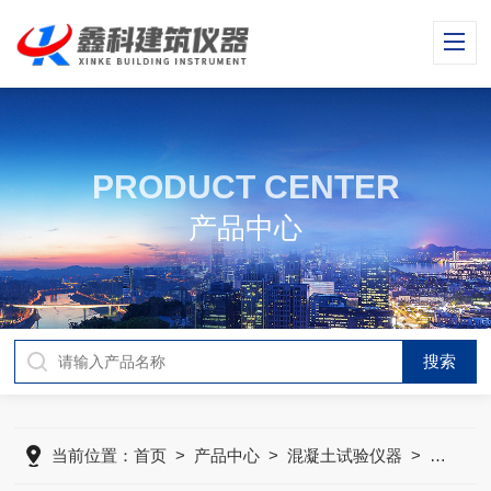
PRODUCT CENTER
产品中心
当前位置：
首页
>
产品中心
>
混凝土试验仪器
>
混凝土