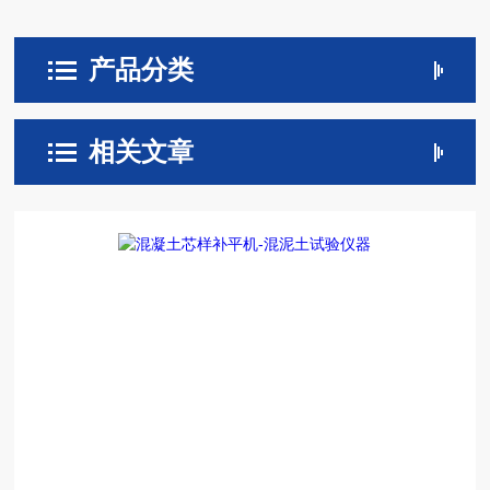
产品分类
相关文章