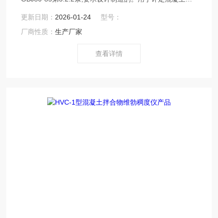
合物塌落度在10mm内的混凝土，骨料Z大粒径40mm。混
更新日期：
2026-01-24
型号：
凝土维勃稠度仪,维勃稠度仪价格
厂商性质：
生产厂家
查看详情