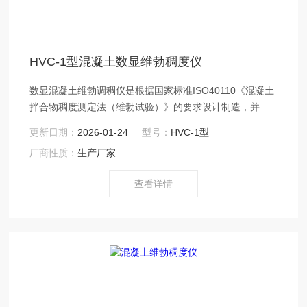
HVC-1型混凝土数显维勃稠度仪
数显混凝土维勃调稠仪是根据国家标准ISO40110《混凝土
拌合物稠度测定法（维勃试验）》的要求设计制造，并在
原标准的基础上安装电子计时与震动同步工作的程序，从
更新日期：
2026-01-24
型号：
HVC-1型
而解决了过去用秒表时过程中人为误差，提高了被测混凝
厂商性质：
生产厂家
土稠度是*的测试仪器。混凝土数显维勃稠度仪,数显维勃稠
度仪价格
查看详情