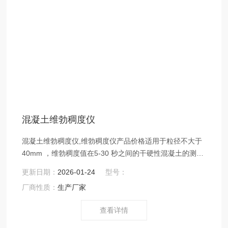
混凝土维勃稠度仪
混凝土维勃稠度仪,维勃稠度仪产品价格适用于粒径不大于
40mm ，维勃稠度值在5-30 秒之间的干硬性混凝土的测
定。仪器符合GB/T 50080-2002（GBJ80-85）《普通混凝
更新日期：
2026-01-24
型号：
土拌和物性能试验方法》、JG 3043等标准中关于混凝土
厂商性质：
生产厂家
拌和物维勃稠度试验的有关规定。
查看详情