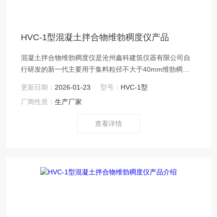
HVC-1型混凝土拌合物维勃稠度仪产品
混凝土拌合物维勃稠度仪是沧州鑫科建筑仪器有限公司自
行研发的新一代主要用于集料粒径不大于40mm维勃稠度
值在5-30 秒之间的干硬性混凝土的测定。混凝土拌合物维
更新日期：
2026-01-23
型号：
HVC-1型
勃稠度仪产品符合GB/T 50080、JG/T248-2009、JG/T
厂商性质：
生产厂家
250-2009、JB3043 SL352 ASTMC143、JTG E30和
BS1881标准要求。
查看详情