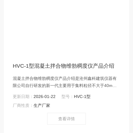
HVC-1型混凝土拌合物维勃稠度仪产品介绍
混凝土拌合物维勃稠度仪产品介绍是沧州鑫科建筑仪器有
限公司自行研发的新一代主要用于集料粒径不大于40mm
维勃稠度值在5-30 秒之间的干硬性混凝土的测定。混凝土
更新日期：
2026-01-22
型号：
HVC-1型
拌合物维勃稠度仪产品符合GB/T 50080、JG/T248-
厂商性质：
生产厂家
2009、JG/T 250-2009、JB3043 SL352 ASTMC143、
JTG E30和BS1881标准要求。混凝土拌合物维勃稠度仪
查看详情