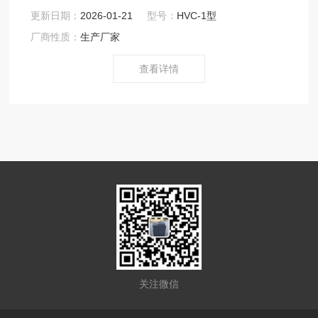
值在5-30 秒之间的干硬性混凝土的测定。产品符合GB/T
更新日期：
2026-01-21
型号：
HVC-1型
50080、JG/T248-2009、JG/T 250-2009、JB3043
厂商性质：
生产厂家
SL352 ASTMC143、JTG E30和BS1881标准要求。
查看详情
关注微信