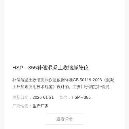
HSP－355补偿混凝土收缩膨胀仪
补偿混凝土收缩膨胀仪是依据标准GB 50119-2003《混凝
土外加剂应用技术规范》设计的。主要用于测定补偿混凝
土的纵向限制膨胀率和纵向限制干缩率的检测仪器。用以
更新日期：
2026-01-21
型号：
HSP－355
确定混凝土膨胀剂在工程中的使用量。仪器具有操作简
厂商性质：
生产厂家
单，读数方便等优点。沧州鑫科建仪销售部： ：
www.xkjc126.com
查看详情