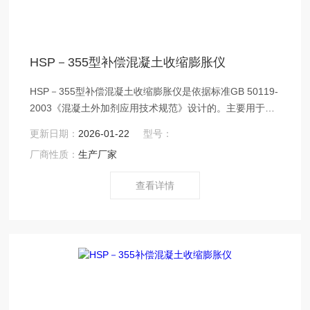
HSP－355型补偿混凝土收缩膨胀仪
HSP－355型补偿混凝土收缩膨胀仪是依据标准GB 50119-
2003《混凝土外加剂应用技术规范》设计的。主要用于测
定补偿混凝土的纵向限制膨胀率和纵向限制干缩率的检测
更新日期：
2026-01-22
型号：
仪器。用以确定混凝土膨胀剂在工程中的使用量。仪器具
厂商性质：
生产厂家
有操作简单，读数方便等优点。沧州鑫科建仪销售部
查看详情