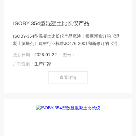
ISOBY-354型混凝土比长仪产品
ISOBY-354型混凝土比长仪产品概述：根据新修订的《混
凝土膨胀剂》建材行业标准JC476-2001和新修订的《混凝
土外加剂应用技术规范》GBJ119，对原标准的比长仪进行
更新日期：
2026-01-22
型号：
较大的修改测长的百分表改为千分表，仪器结构精度要求
厂商性质：
生产厂家
更高。
查看详情