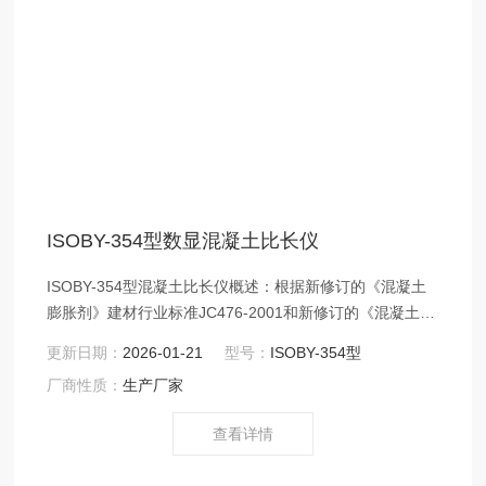
ISOBY-354型数显混凝土比长仪
ISOBY-354型混凝土比长仪概述：根据新修订的《混凝土
膨胀剂》建材行业标准JC476-2001和新修订的《混凝土外
加剂应用技术规范》GBJ119，对原标准的比长仪进行较大
更新日期：
2026-01-21
型号：
ISOBY-354型
的修改测长的百分表改为千分表，仪器结构精度要求更
厂商性质：
生产厂家
高。
查看详情