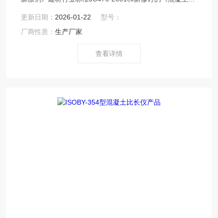
加剂应用技术规范》GBJ119，对原标准的比长仪进行较大
更新日期：
2026-01-22
型号：
的修改测长的百分表改为千分表，仪器结构精度要求更
厂商性质：
生产厂家
高。
查看详情