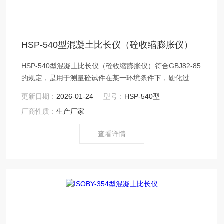
HSP-540型混凝土比长仪（砼收缩膨胀仪）
HSP-540型混凝土比长仪（砼收缩膨胀仪）符合GBJ82-85
的规定，是用于测量砼试件在某一环境条件下，硬化过程
中长度（体积）发生变化的仪器，可为建筑科学研究院
更新日期：
2026-01-24
型号：
HSP-540型
所、教育部门、设计和施工单位对砊的特性进行研究、教
厂商性质：
生产厂家
育、质量控制和检测提供可靠依据。
查看详情