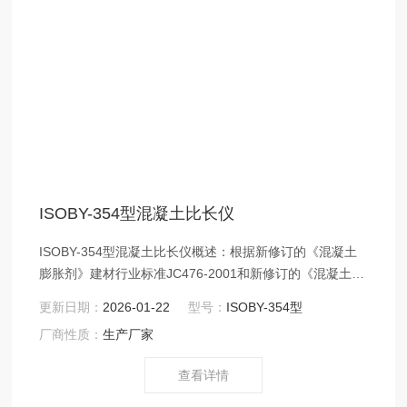
ISOBY-354型混凝土比长仪
ISOBY-354型混凝土比长仪概述：根据新修订的《混凝土
膨胀剂》建材行业标准JC476-2001和新修订的《混凝土外
加剂应用技术规范》GBJ119，对原标准的比长仪进行较大
更新日期：
2026-01-22
型号：
ISOBY-354型
的修改测长的百分表改为千分表，仪器结构精度要求更
厂商性质：
生产厂家
高。
查看详情