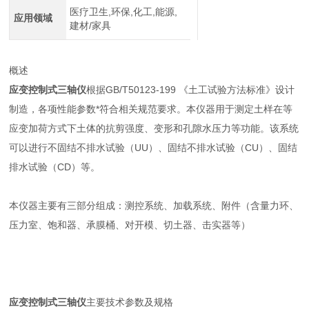
医疗卫生,环保,化工,能源,
应用领域
建材/家具
概述
应变控制式三轴仪
根据GB/T50123-199 《土工试验方法标准》设计
制造，各项性能参数*符合相关规范要求。本仪器用于测定土样在等
应变加荷方式下土体的抗剪强度、变形和孔隙水压力等功能。该系统
可以进行不固结不排水试验（UU）、固结不排水试验（CU）、固结
排水试验（CD）等。
本仪器主要有三部分组成：测控系统、加载系统、附件（含量力环、
压力室、饱和器、承膜桶、对开模、切土器、击实器等）
应变控制式三轴仪
主要技术参数及规格