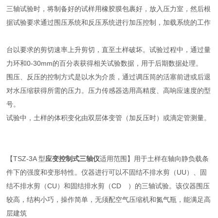
三轴试验时，将制备好的试样用橡胶膜包裹好，放入压力室，然后根
据试验要求通过围压系统和反压系统进行加压控制，加载系统的工作
台以要求的剪切速率上升剪切，直至土样破坏。试验过程中，通过量
力环和0-30mm的百分表获得相关试验数据，用于后期数据处理。
围压、反压的控制方式是以水为介质，通过调压筒的活塞前进或后退
对水压缩获得所需的压力。压力传感器选用高精度、高响应速度的型
号。
试验中，土样的体积变化由双层体变管（加反压时）或滴定管测量。
【TSZ-3A 型
应变控制式三轴仪
适用范围】用于土样在轴向静负载条
件下的强度和变形特性。仪器进行可以不固结不排水剪（UU）、固
结不
排水剪（CU）和固结排水剪（CD ）的三轴试验。该仪器围压
较高，结构小巧，操作简单，无须配空气压缩机和氮气瓶，能满足高
层建筑