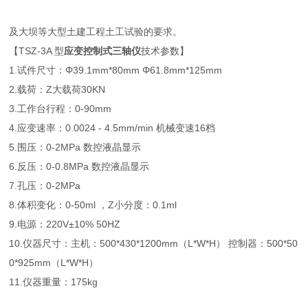
及大坝等大型土建工程土工试验的要求。
【TSZ-3A 型
应变控制式三轴仪
技术参数】
1.试件尺寸：Φ39.1mm*80mm Φ61.8mm*125mm
2.载荷：Z大载荷30KN
3.工作台行程：0-90mm
4.应变速率：0.0024 - 4.5mm/min 机械变速16档
5.围压：0-2MPa 数控液晶显示
6.反压：0-0.8MPa 数控液晶显示
7.孔压：0-2MPa
8.体积变化：0-50ml ，Z小分度：0.1ml
9.电源：220V±10% 50HZ
10.仪器尺寸：主机：500*430*1200mm（L*W*H） 控制器：500*50
0*925mm（L*W*H）
11.仪器重量：175kg