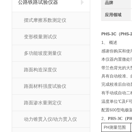
公路铁路试验仪器
品牌
应用领域
摆式摩擦系数测定仪
PHS-3C
PHS-
（
变形模量测试仪
1、
概述
感谢你购买和使
多功能坡度测量仪
本仪器内置微处
带兰色背光的大
路面构造深度仪
具有自动校准、
完成校准后自动
路面材料强度试验仪
有手动或自动二
F
温度单位℃及
路面渗水量测定仪
600
配置
型电极
2
、
PHS-3C（P
动力锥贯入仪/动力贯入仪
PH
测量范围