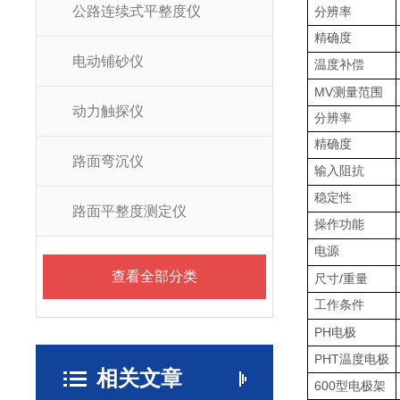
公路连续式平整度仪
分辨率
精确度
电动铺砂仪
温度补偿
MV
测量范围
动力触探仪
分辨率
精确度
路面弯沉仪
输入阻抗
稳定性
路面平整度测定仪
操作功能
电源
查看全部分类
/
尺寸
重量
工作条件
PH
电极
PHT
温度电极
相关文章
600
型电极架