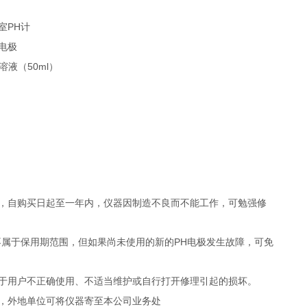
PH
室
计
电极
50ml
溶液（
）
，自购买日起至一年内，仪器因制造不良而不能工作，可勉强修
PH
不属于保用期范围，但如果尚未使用的新的
电极发生故障，可免
于用户不正确使用、不适当维护或自行打开修理引起的损坏。
，外地单位可将仪器寄至本公司业务处