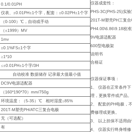
仪器成套性：
0.1/0.01PH
PHS-3C(PHS-25)
实验
0.01PH
1
0.02PH
1
仪表、±
±
个字，配套：±
±
个字
201T-M
PH
塑壳
三复合
0-100
（
）℃，自动或手动
PH4.00\6.86\9.18
校准
1999
MV
（±
）
9V
电源适配器
1mv
600
型电极架
0.1%FS
1
±
±
个字
说明书
1*10
≥
合格证
0.01PH
1
/3H
≤±
±
个字
自动校准
数据储存
记录最大值最小值
仪器保证事项：
DC9V
电源适配器
1、
仪器在正常条件下
160*190*70
mm/750g
（
）
理，更换零件或产品。
5-35
85%
环境温度：（
）℃
相对湿度≤
2、
PH
配套的
电极，
201T-M
PH/ATC
塑壳
三复合电极
费修理或更换。
无（可选配）
3、
以上担保不适用由
有
4、
仪器实行终身维修