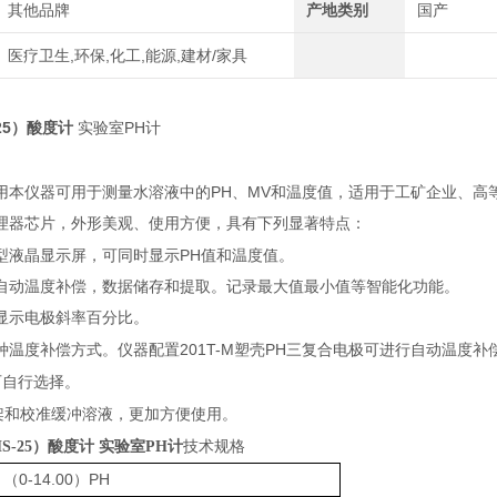
其他品牌
产地类别
国产
医疗卫生,环保,化工,能源,建材/家具
25
PH
）酸度计
实验室
计
PH
MV
用本仪器可用于测量水溶液中的
、
和温度值，适用于工矿企业、高
理器芯片，外形美观、使用方便，具有下列显著特点：
PH
型液晶显示屏，可同时显示
值和温度值。
自动温度补偿，数据储存和提取。记录最大值最小值等智能化功能。
显示电极斜率百分比。
201T-M
PH
种温度补偿方式。仪器配置
塑壳
三复合电极可进行自动温度补
可自行选择。
架和校准缓冲溶液，更加方便使用。
HS-25）酸度计 实验室PH计
技术规格
0-14.00
PH
（
）