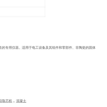
性的专用仪器。适用于电工设备及其组件和零部件、非陶瓷的固体
仪
取芯机
，
混凝土