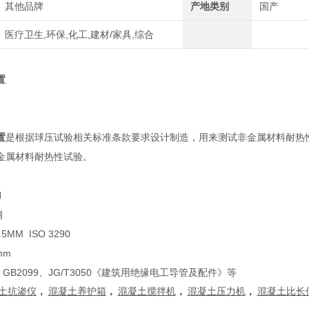
其他品牌
产地类别
国产
医疗卫生,环保,化工,建材/家具,综合
置
置
是根据球压试验相关标准条款要求设计制造，用来测试非金属材料耐热
金属材料耐热性试验。
N
钢
MM ISO 3290
mm
、GB2099、JG/T3050《建筑用绝缘电工导管及配件》等
土
抗渗仪
，
混凝土养护箱
，
混凝土搅拌机
，
混凝土压力机
，
混凝土比长