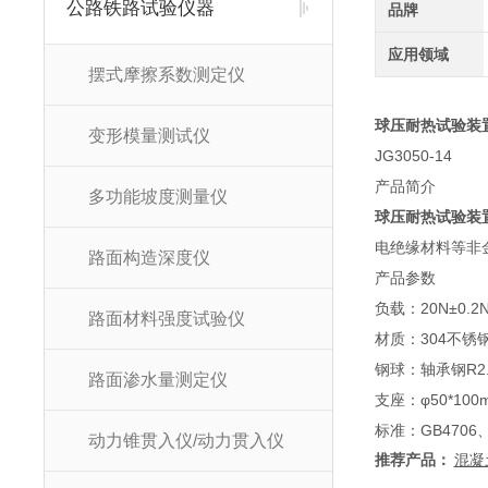
公路铁路试验仪器
品牌
应用领域
摆式摩擦系数测定仪
球压耐热试验装
变形模量测试仪
JG3050-14
产品简介
多功能坡度测量仪
球压耐热试验装
电绝缘材料等非
路面构造深度仪
产品参数
负载：20N±0.2
路面材料强度试验仪
材质：304不锈
钢球：轴承钢R2.5
路面渗水量测定仪
支座：φ50*100
标准：GB4706
动力锥贯入仪/动力贯入仪
推荐产品：
混凝