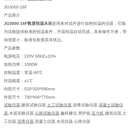
JG3050-16F
产品简介
JG3050-16F数显恒温水浴
是用来对试件进行加热恒温的仪器，它能
为试验提供标准的恒温条件，升温恒温自动完成，具有操作方便，劳
动强度小，标准化程度高等优点。
产品参数
电源电压：220V 50HZ±10%
加热功率：1000W
控制温度：常温-60℃
控温精度：±1℃
内部尺寸：520*320*590mm
外形尺寸：700*400*770mm
试验仪器
,
建筑试验仪器
,
土工试验仪器
,
沥青试验仪器
,
混凝土试验仪
器
,
水泥试验仪器
,
公路试验仪器
,
鑫科建仪
,
养护箱
,
压力机
,
建筑仪器
,
土
工仪器
,
沥青仪器
,
混凝土仪器
,
水泥仪器
,
公路仪器