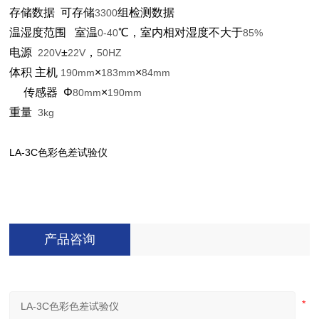
存储数据
可存储
组检测数据
3300
温湿度范围
室温
℃，室内相对湿度不大于
0-40
85%
电源
±
，
220V
22V
50HZ
体积
主机
×
×
190mm
183mm
84mm
传感器
Φ
×
80mm
190mm
重量
3kg
LA-3C
色彩色差试验仪
产品咨询