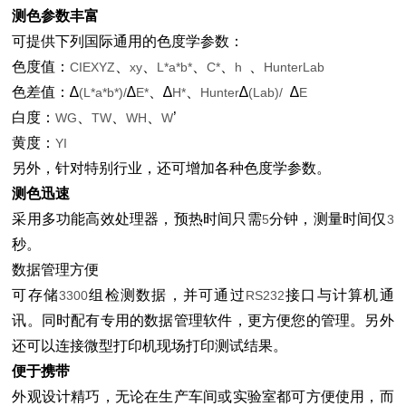
测色参数丰富
可提供下列国际通用的色度学参数：
色度值：
、
、
、
、
、
CIEXYZ
xy
L*a*b*
C*
h
HunterLab
色差值：∆
∆
、∆
、
∆
∆
(L*a*b*)/
E*
H*
Hunter
(Lab)/
E
白度：
、
、
、
’
WG
TW
WH
W
黄度：
YI
另外，针对特别行业，还可增加各种色度学参数。
测色迅速
采用多功能高效处理器，预热时间只需
分钟，测量时间仅
5
3
秒。
数据管理方便
可存储
组检测数据，并可通过
接口与计算机通
3300
RS232
讯。同时配有专用的数据管理软件，更方便您的管理。另外
还可以连接微型打印机现场打印测试结果。
便于携带
外观设计精巧，无论在生产车间或实验室都可方便使用，而