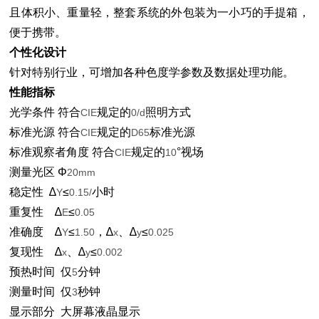
且体积小、重量轻，整套系统的外包装为一小巧的手提箱，
便于携带。
个性化设计
针对特别行业，可增加各种色度学参数及数据处理功能。
性能指标
光学条件
符合
规定的
照明方式
CIE
0/d
标准光源
符合
规定的
标准光源
CIE
D65
标准观察者角度
符合
规定的
°视场
CIE
10
测量光区
Φ
20mm
稳定性
∆
≤
小时
Y
0.15/
重复性
∆
≤
E
0.05
准确度
∆
≤
，∆
、∆
≤
Y
1.50
x
y
0.025
复现性
∆
、∆
≤
x
y
0.002
预热时间
仅
分钟
5
测量时间
仅
秒钟
3
显示部分
大屏幕液晶显示