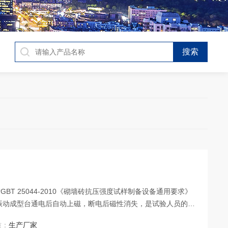
T 25044-2010《砌墙砖抗压强度试样制备设备通用要求》
振动成型台通电后自动上磁，断电后磁性消失，是试验人员的一
质：
生产厂家