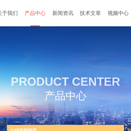
关于我们
产品中心
新闻资讯
技术文章
视频中心
PRODUCT CENTER
产品中心