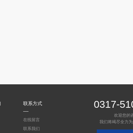
0317-51
们
联系方式
欢迎您的
在线留言
我们将竭尽全力为
联系我们