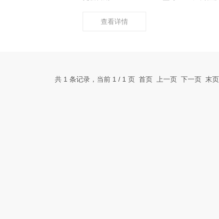
查看详情
共 1 条记录，当前 1 / 1 页 首页 上一页 下一页 末