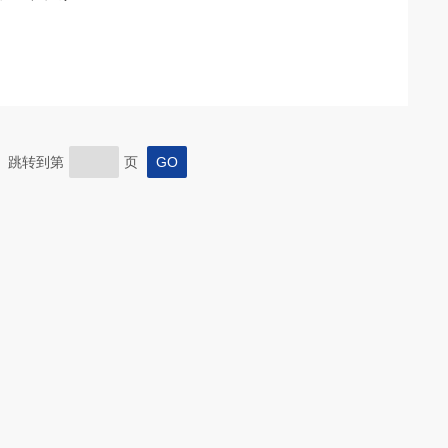
页 跳转到第
页