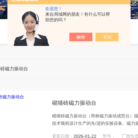
欢迎您！
来自局域网的朋友！有什么可以帮
助您的吗？
墙砖磁力振动台
砌墙砖磁力振动台
砌墙砖磁力振动台（简称磁力振动成型台）循GB
技术规程设计生产的先/进的实验设备。磁力
种Z理想的试验仪器。
更新日期：
2026-01-22
型号：
厂商性