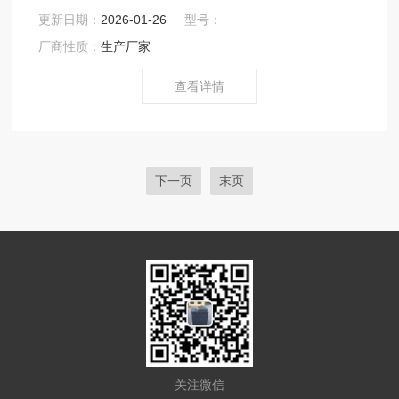
沥青含量试验（离心分离法）用压力过滤器过滤抽提液中
更新日期：
2026-01-26
型号：
矿粉，得出泄露到抽提液中的矿粉，本方法操作简单，过
厂商性质：
生产厂家
滤效率高。
查看详情
下一页
末页
关注微信