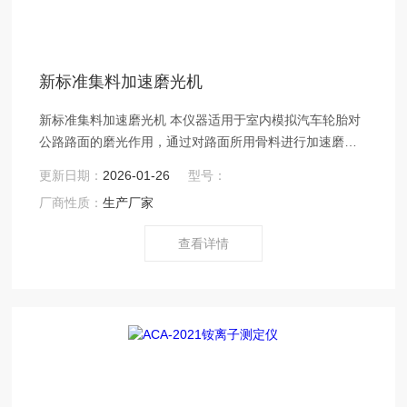
新标准集料加速磨光机
新标准集料加速磨光机 本仪器适用于室内模拟汽车轮胎对
公路路面的磨光作用，通过对路面所用骨料进行加速磨
光，借以测得骨料的抗磨光性能，从而为选用合适的面层
更新日期：
2026-01-26
型号：
骨料铺筑不同摩擦系数要求的路段以及为合理开发利用石
厂商性质：
生产厂家
料资源提供科学依据，为缩短防滑路面的研究周期创造条
件，为研制优质人造骨料提供技术参考。
查看详情