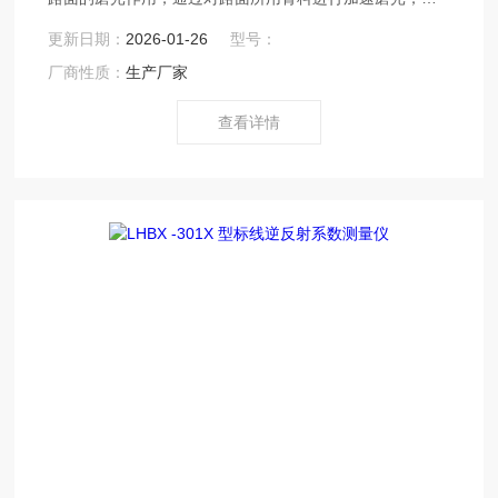
以测得骨料的抗磨光性能，从而为选用合适的面层骨料铺
更新日期：
2026-01-26
型号：
筑不同摩擦系数要求的路段以及为合理开发利用石料资源
厂商性质：
生产厂家
提供科学依据，为缩短防滑路面的研究周期创造条件，为
研制优质人造骨料提供技术参考。该型号的加速磨光机是
查看详情
按行业标准JTG 3432-2024《公路工程集料试验规程》
T0321-2024技术标准，