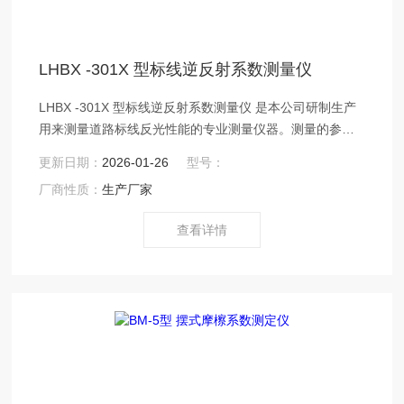
LHBX -301X 型标线逆反射系数测量仪
LHBX -301X 型标线逆反射系数测量仪 是本公司研制生产
用来测量道路标线反光性能的专业测量仪器。测量的参数
是标线的逆反射系数 R’，单位为 mcd·x-1·m-2。该仪器操
更新日期：
2026-01-26
型号：
锁简单，量值可靠，即适用于实验室环境，也可以用于现
厂商性质：
生产厂家
场测量。
查看详情