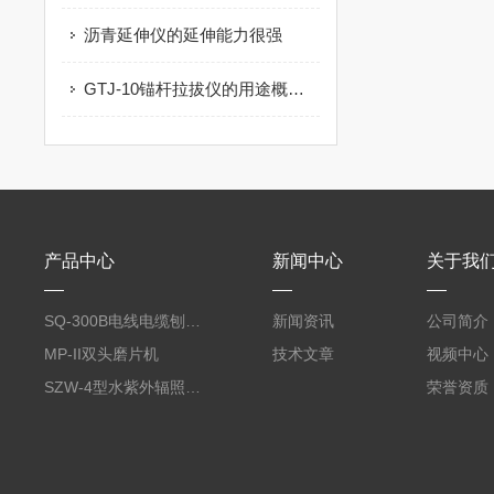
沥青延伸仪的延伸能力很强
GTJ-10锚杆拉拔仪的用途概述及技术参数
产品中心
新闻中心
关于我
SQ-300B电线电缆刨片机
新闻资讯
公司简介
MP-II双头磨片机
技术文章
视频中心
SZW-4型水紫外辐照度试验箱
荣誉资质