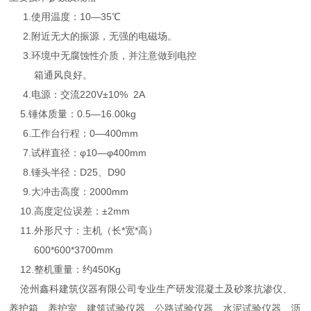
1.使用温度：10—35℃
2.附近无大的振源，无强的电磁场。
3.环境中无腐蚀性介质，并注意做到电控
箱通风良好。
4.电源：交流220V±10% 2A
5.锤体质量：0.5—16.00kg
6.工作台行程：0—400mm
7.试样直径：φ10—φ400mm
8.锤头半径：D25、D90
9.大冲击高度：2000mm
10.高度定位误差：±2mm
11.外形尺寸：主机（长*宽*高）
600*600*3700mm
12.整机重量：约450Kg
沧州鑫科建筑仪器有限公司专业生产研发混凝土及砂浆抗渗仪、
养护箱、养护室、建筑试验仪器、公路试验仪器、水泥试验仪器、沥