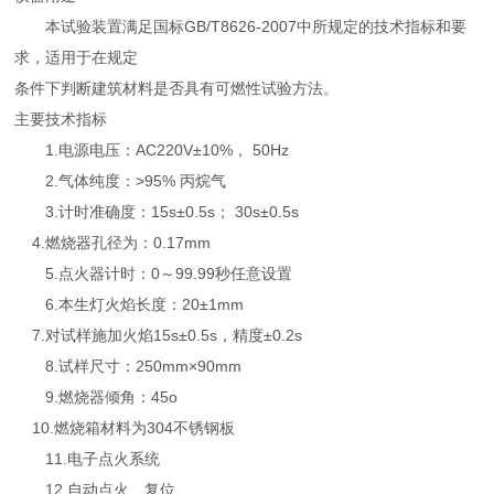
本试验装置满足国标GB/T8626-2007中所规定的技术指标和要
求，适用于在规定
条件下判断建筑材料是否具有可燃性试验方法。
主要技术指标
1.电源电压：AC220V±10%， 50Hz
2.气体纯度：>95% 丙烷气
3.计时准确度：15s±0.5s； 30s±0.5s
4.燃烧器孔径为：0.17mm
5.点火器计时：0～99.99秒任意设置
6.本生灯火焰长度：20±1mm
7.对试样施加火焰15s±0.5s，精度±0.2s
8.试样尺寸：250mm×90mm
9.燃烧器倾角：45o
10.燃烧箱材料为304不锈钢板
11.电子点火系统
12.自动点火、复位