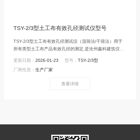
TSY-2/3型土工布有效孔径测试仪型号
TSY-2/3型土工布有效孔径测试仪（湿筛法/干筛法）用于
所有类型土工布产品有效孔径的测定,是沧州鑫科建筑仪器
有限公司按照GB/T17634—1998 《土工布及其相关产品有
更新日期：
2026-01-23
型号：
TSY-2/3型
效孔径的测定——湿筛法》标准要求设计生产的。土工布
厂商性质：
生产厂家
有效孔径测试仪型号
查看详情