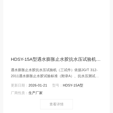
HDSY-15A型遇水膨胀止水胶抗水压试验机（三试件）
遇水膨胀止水胶抗水压试验机（三试件）依据JG/T 312-
2011遇水膨胀止水胶试验标准（附录A）、抗水压测试流
程 JG/T 141-2001膨润土橡胶遇水膨胀止水条试验标准，
更新日期：
2026-01-21
型号：
HDSY-15A型
抗水压试验方法开发而成，该检测设备效果稳定，便利操
厂商性质：
生产厂家
作。
查看详情