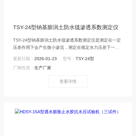
TSY-24型钠基膨润土防水毯渗透系数测定仪
TSY-24型钠基膨润土防水毯渗透系数测定仪是测定在一定
压差作用下会产生微小渗流，测定在规定水力压差下一定
时间内通过试样的渗流量及试样厚度，即可计算求出渗透
更新日期：
2026-01-23
型号：
TSY-24型
系数。符合JG/T193-2006标准。钠基膨润土防水毯渗透系
厂商性质：
生产厂家
数测定仪
查看详情