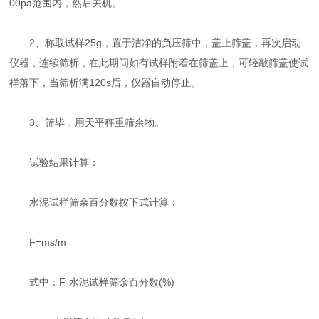
00pa范围内，然后关机。
2、称取试样25g，置于洁净的负压筛中，盖上筛盖，再次启动
仪器，连续筛析，在此期间如有试样附着在筛盖上，可轻敲筛盖使试
样落下，当筛析满120s后，仪器自动停止。
3、筛毕，用天平秤重筛余物。
试验结果计算：
水泥试样筛余百分数按下式计算：
F=ms/m
式中：F-水泥试样筛余百分数(%)