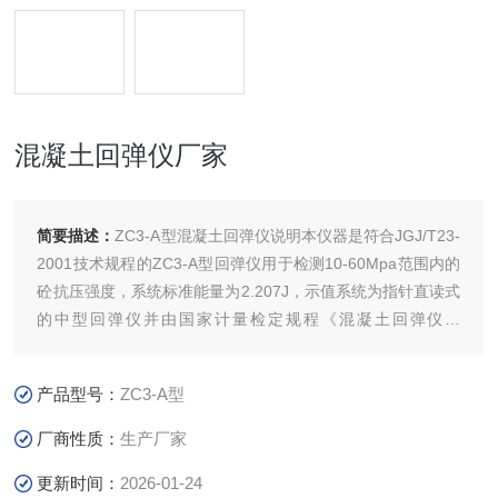
混凝土回弹仪厂家
简要描述：
ZC3-A型混凝土回弹仪说明本仪器是符合JGJ/T23-
2001技术规程的ZC3-A型回弹仪用于检测10-60Mpa范围内的
砼抗压强度，系统标准能量为2.207J，示值系统为指针直读式
的中型回弹仪并由国家计量检定规程《混凝土回弹仪》
（JJG817-93）及行业标准《回弹法检测混凝土抗压强度技术
规程》的主编单位-陕西省建筑科学研究设计院监制。混凝土
产品型号：
ZC3-A型
回弹仪,ZC3-A型回弹仪厂家
厂商性质：
生产厂家
更新时间：
2026-01-24