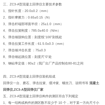
三、ZC3-A型混凝土回弹仪主要技术参数
1、指针长度：20.0±0.2（mm）
2、指针摩擦力：0.65±0.15（N）
3、弹击杆端部球面半径：25±1.0（mm）
4、弹击拉簧刚度：785.0±40.0（N/m）
5、弹击锤脱钩位置：刻度线“100”刻线处
6、弹击拉簧工作长度：61.5.0±0.3（mm）
7、弹击锤冲击长度 ：75±0.3
8、弹击锤起跳位置：刻度尺“0”处
9、钢砧率定值：80±2（我厂出厂产品控制在80-81之间
四、ZC3-A型混凝土回弹仪装机组成
回弹仪一台、磨石、弹击拉簧、缓冲簧、螺丝刀、说明书等
混凝土
回弹仪,ZC3-A型回弹仪厂家
五、ZC3-A型混凝土回弹仪构件的测区符合下列规定
1、每一结构或构件的测区数不应少于 10 个，对于某一方向尺寸小