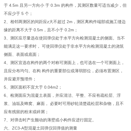
于 4.5m 且另一方向小 于 0.3m 的构件，其测区数量可适当减少，但
不应少于 5 个；
2、相邻两测区的间距应z大不超过 2m，测区离构件端部或施工缝边
缘的距离不大于 0.5m，且不小于 0.2m；
3、测区应尽量选在使回弹仪处于水平方向检测混凝土的侧面。当不
能满足这一要求时， 可使回弹仪处于非水平方向检测混凝土的浇筑
侧面、表面或底面；
4、测区宜选在构件的两个对称可测面上，也可选在一个可测面上，
且应分布均匀。在构 构件的重要部位或薄弱部位，必须布置测区，
并应避开预埋件；
5、测区面积不宜大于 0.04m2；
6、检测面应为混凝土表面，并应清洁、平整、不应有疏松层、浮
浆、油垢及蜂窝、麻面， 必要时可用砂轮清楚疏松层和杂物，且不
应有残留的粉末或碎屑；
7、对弹击时产生颤动的薄壁或小构件应进行固定。
六、ZC3-A型混凝土回弹仪回弹值的测量