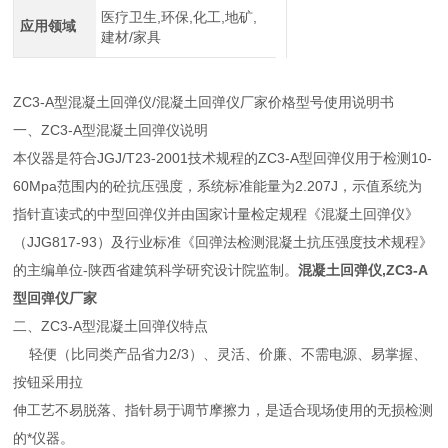
医疗卫生,环保,化工,地矿,
应用领域
建材/家具
ZC3-A型混凝土回弹仪/混凝土回弹仪厂家价格型号使用说明书
一、ZC3-A型混凝土回弹仪说明
本仪器是符合JGJ/T23-2001技术规程的ZC3-A型回弹仪用于检测10-
60Mpa范围内的砼抗压强度，系统标准能量为2.207J，示值系统为
指针直读式的中型回弹仪并由国家计量检定规程《混凝土回弹仪》
（JJG817-93）及行业标准《回弹法检测混凝土抗压强度技术规程》
的主编单位-陕西省建筑科学研究设计院监制。
混凝土回弹仪,ZC3-A
型回弹仪厂家
二、ZC3-A型混凝土回弹仪特点
轻便（比同类产品省力2/3）、灵活、价廉、不需电源、易掌握、
按钮采用拉
伸工艺不易脱落、指针易于调节摩擦力，是适合现场使用的无损检测
的*仪器。