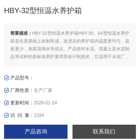
HBY-32型恒温水养护箱
简要描述：
HBY-32型恒温水养护箱HBY-30、64型恒温水养护
箱是在原基础上改制而成，改进后的养护箱内温度更均匀，温
差更少，免箱顶滴水等优点。产品按对水泥、混凝土及水泥制
品等试样的新标准养护要求而设计制造的，它适用于水泥厂和
建筑施工单位、公路桥梁工程单位以及有关科研质检部门对水
泥、混凝土、水泥制品试样进行强度、定型性凝结时间作标准
产品型号：
养护。
厂商性质：
生产厂家
更新时间：
2026-01-24
访 问 量：
2184
产品咨询
联系我们